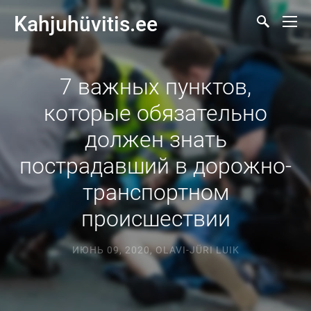
Kahjuhüvitis.ee
7 важных пунктов,
которые обязательно
должен знать
пострадавший в дорожно-
транспортном
происшествии
ИЮНЬ 09, 2020
,
OLAVI-JÜRI LUIK