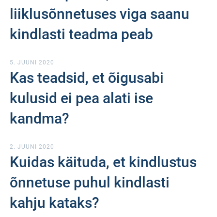
liiklusõnnetuses viga saanu
kindlasti teadma peab
5. JUUNI 2020
Kas teadsid, et õigusabi
kulusid ei pea alati ise
kandma?
2. JUUNI 2020
Kuidas käituda, et kindlustus
õnnetuse puhul kindlasti
kahju kataks?