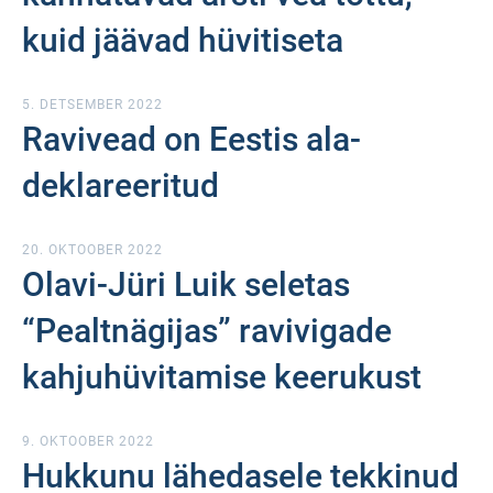
kuid jäävad hüvitiseta
5. DETSEMBER 2022
Ravivead on Eestis ala-
deklareeritud
20. OKTOOBER 2022
Olavi-Jüri Luik seletas
“Pealtnägijas” ravivigade
kahjuhüvitamise keerukust
9. OKTOOBER 2022
Hukkunu lähedasele tekkinud