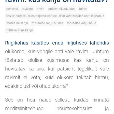
ravivead
raviviga
ravim
patsiendikindlustus
tokvs
tervishoiuteenuse osutajatele kohustusliku vastutuskindlustuse seadus
moraalne kahju
moraalse kahju hüvitis
moraalse kahju nõue
mittevaraline kahju
Riigikohus käsitles enda hiljutises lahendis
olukorda, kus vangile anti vale ravim. Juhtum
tõstatab olulise küsimuse: kas kahju on
hüvitatav ka siis, kui patsient tegelikult vale
ravimit ei võta, kuid olukord tekitab hirmu,
ebakindlust või ohuolukorra?
See on hea näide sellest, kuidas hinnata
meditsiiniteenuse nõuetekohasust ja