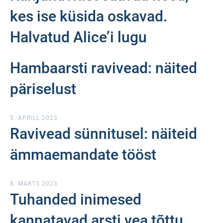
kes ise küsida oskavad.
Halvatud Alice’i lugu
Hambaarsti ravivead: näited
päriselust
5. APRILL 2023
Ravivead sünnitusel: näiteid
ämmaemandate tööst
8. MÄRTS 2023
Tuhanded inimesed
kannatavad arsti vea tõttu,