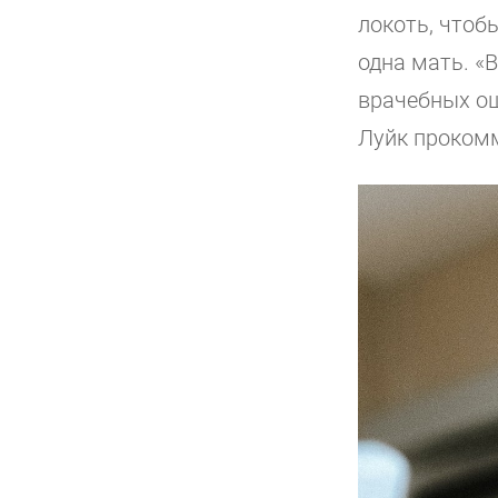
локоть, чтоб
одна мать. «
врачебных ош
Луйк прокомм