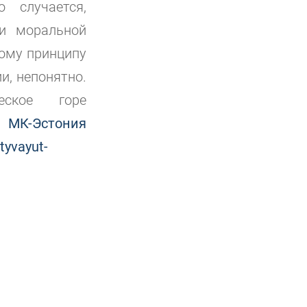
 случается,
 и моральной
кому принципу
и, непонятно.
ское горе
е
МК-Эстония
tyvayut-