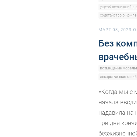
ущерб возникший в 
ходатайство о компе
МАРТ 08, 2023
O
Без ком
врачебн
возмещение моральн
лекарственная ошиб
«Когда мы с 
начала вводи
надавила на 
три дня конч
безжизненной