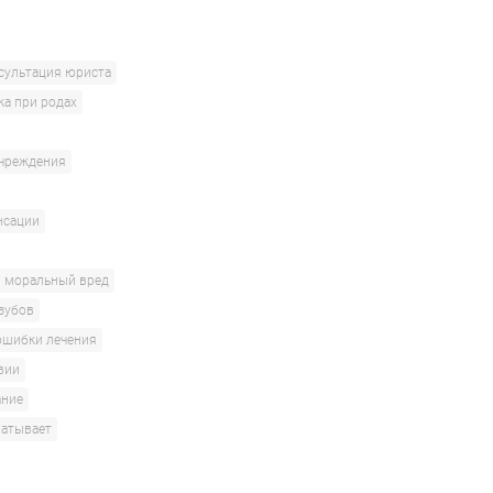
сультация юриста
ка при родах
учреждения
нсации
моральный вред
 зубов
ошибки лечения
вии
ание
ватывает