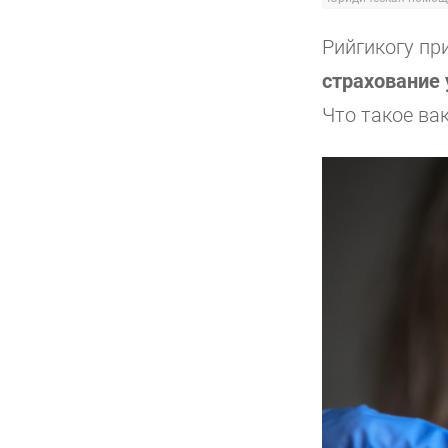
Рийгикогу пр
страхование 
Что такое ва