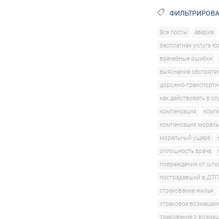
ФИЛЬТРИРОВА
Все посты
авария
бесплатная услуга ю
врачебные ошибки
выяснение обстояте
дорожно-транспортн
как действовать в сл
компенсация
комп
компенсация мораль
моральный ущерб
оплошность врача
повреждения от што
пострадавший в ДТП
страхование жилья
страховое возмещен
требование о возме