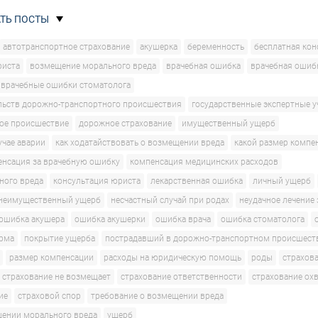
ТЬ ПОСТЫ
автотранспортное страхование
акушерка
беременность
бесплатная кон
риста
возмещение морального вреда
врачебная ошибка
врачебная ошиб
врачебные ошибки стоматолога
льств дорожно-транспортного происшествия
государственные экспертные 
ое происшествие
дорожное страхование
имущественный ущерб
учае аварии
как ходатайствовать о возмещении вреда
какой размер компе
енсация за врачебную ошибку
компенсация медицинских расходов
ного вреда
консультация юриста
лекарственная ошибка
личный ущерб
неимущественный ущерб
несчастный случай при родах
неудачное лечение
ошибка акушера
ошибка акушерки
ошибка врача
ошибка стоматолога
рма
покрытие ущерба
пострадавший в дорожно-транспортном происшест
размер компенсации
расходы на юридическую помощь
роды
страхов
страхование не возмещает
страхование ответственности
страхование ох
ие
страховой спор
требование о возмещении вреда
щении морального вреда
ущерб