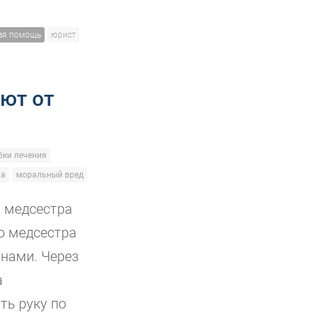
ая помощь
юрист
ют от
ки лечения
ча
моральный вред
, медсестра
го медсестра
тнами. Через
а
ть руку по