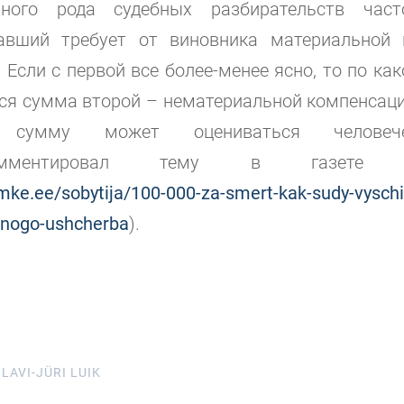
ного рода судебных разбирательств часто
авший требует от виновника материальной
 Если с первой все более-менее ясно, то по ка
я сумма второй – нематериальной компенсаци
сумму может оцениваться человече
комментировал тему в газет
mke.ee/sobytija/100-000-za-smert-kak-sudy-vyschi
nogo-ushcherba
).
LAVI-JÜRI LUIK