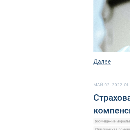
Далее
МАЙ 02, 2022
OL
Страхова
компенс
возмещение моральн
Юридическая помощ