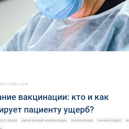
AVI-JÜRI LUIK
ние вакцинации: кто и как
ирует пациенту ущерб?
ого вреда
какой размер компенсации
компенсация
личный ущерб
м
ь