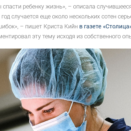
ы спасти ребенку жизнь», – описала случившеес
В год случается еще около нескольких сотен сер
ибок», – пишет Криста Кийн
в газете «Столица
ентировал эту тему исходя из собственного оп