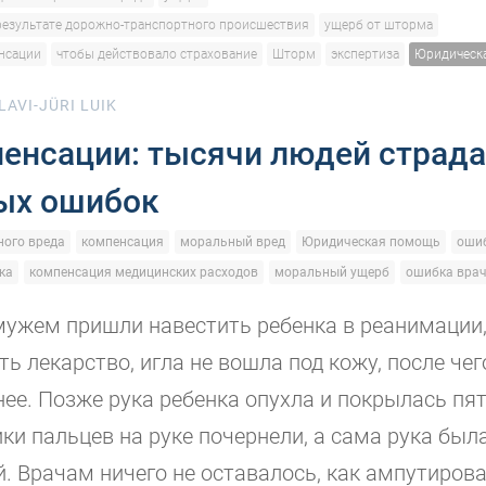
результате дорожно-транспортного происшествия
ущерб от шторма
нсации
чтобы действовало страхование
Шторм
экспертиза
Юридическ
LAVI-JÜRI LUIK
пенсации: тысячи людей страда
ых ошибок
ого вреда
компенсация
моральный вред
Юридическая помощь
ошиб
ка
компенсация медицинских расходов
моральный ущерб
ошибка вра
мужем пришли навестить ребенка в реанимации
ть лекарство, игла не вошла под кожу, после че
нее. Позже рука ребенка опухла и покрылась пя
ики пальцев на руке почернели, а сама рука был
. Врачам ничего не оставалось, как ампутирова