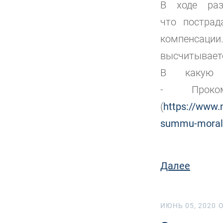
В ходе раз
что
пострад
компенсации.
высчитываетс
В какую 
-
Про
(
https://www.
summu-moral
Далее
ИЮНЬ 05, 2020
O