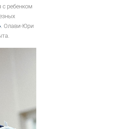
я с ребенком
ьезных
»
. Олави-Юри
ыта.