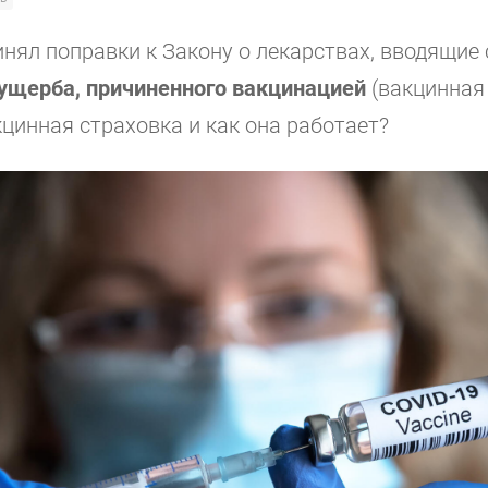
инял поправки к Закону о лекарствах, вводящие 
ущерба, причиненного вакцинацией
(вакцинная 
кцинная страховка и как она работает?