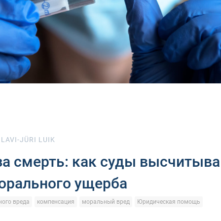
LAVI-JÜRI LUIK
за смерть: как суды высчитыв
орального ущерба
ого вреда
компенсация
моральный вред
Юридическая помощь