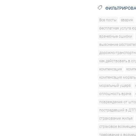
ФИЛЬТРИРОВА
Все посты
авария
бесплатная услуга ю
врачебные ошибки
выяснение обстояте
дорожно-транспортн
как действовать в сл
компенсация
комп
компенсация мораль
моральный ущерб
оплошность врача
повреждения от што
пострадавший в ДТП
страхование жилья
страховое возмещен
требование о возме