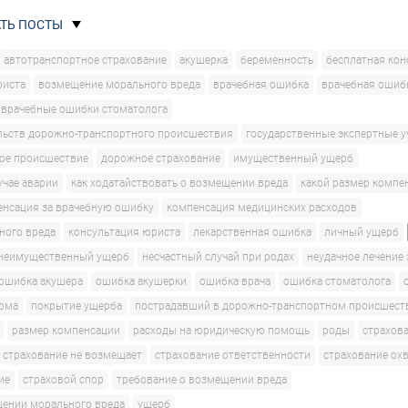
ТЬ ПОСТЫ
автотранспортное страхование
акушерка
беременность
бесплатная кон
риста
возмещение морального вреда
врачебная ошибка
врачебная ошиб
врачебные ошибки стоматолога
льств дорожно-транспортного происшествия
государственные экспертные 
ое происшествие
дорожное страхование
имущественный ущерб
учае аварии
как ходатайствовать о возмещении вреда
какой размер компе
енсация за врачебную ошибку
компенсация медицинских расходов
ного вреда
консультация юриста
лекарственная ошибка
личный ущерб
неимущественный ущерб
несчастный случай при родах
неудачное лечение
ошибка акушера
ошибка акушерки
ошибка врача
ошибка стоматолога
рма
покрытие ущерба
пострадавший в дорожно-транспортном происшест
размер компенсации
расходы на юридическую помощь
роды
страхов
страхование не возмещает
страхование ответственности
страхование ох
ие
страховой спор
требование о возмещении вреда
щении морального вреда
ущерб