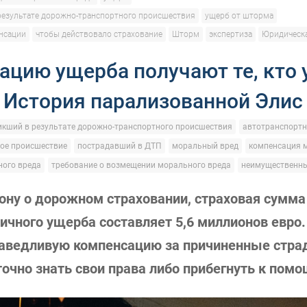
результате дорожно-транспортного происшествия
ущерб от шторма
нсации
чтобы действовало страхование
Шторм
экспертиза
Юридическ
ацию ущерба получают те, кто 
. История парализованной Элис
икший в результате дорожно-транспортного происшествия
автотранспортн
ое происшествие
пострадавший в ДТП
моральный вред
компенсация 
ого вреда
требование о возмещении морального вреда
неимущественн
ону о дорожном страховании, страховая сумма
ичного ущерба составляет 5,6 миллионов евро
раведливую компенсацию за причиненные стра
очно знать свои права либо прибегнуть к помо