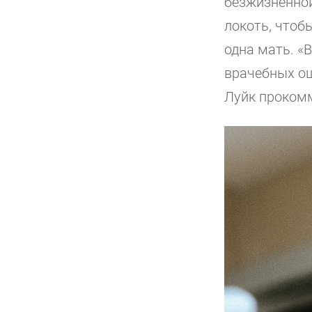
безжизненной
локоть, чтоб
одна мать. «
врачебных ош
Луйк прокомм