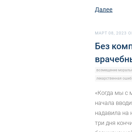
Далее
МАРТ 08, 2023
O
Без ком
врачебн
возмещение моральн
лекарственная ошиб
«Когда мы с 
начала вводи
надавила на 
три дня конч