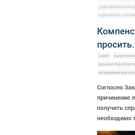
ущерб возникший в 
ходатайство о компе
Компенс
просить
ущерб
ущерб возн
дорожно-транспортн
возмещение моральн
Согласно Зак
причинение л
получить сп
необходимо т