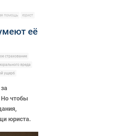
ая помощь
юрист
умеют её
ое страхование
морального вреда
ый ущерб
 за
. Но чтобы
дания,
щи юриста.