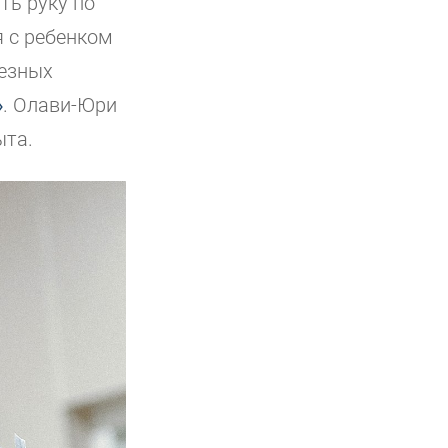
ть руку по
я с ребенком
ьезных
»
. Олави-Юри
ыта.