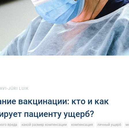
AVI-JÜRI LUIK
ние вакцинации: кто и как
ирует пациенту ущерб?
ого вреда
какой размер компенсации
компенсация
личный ущерб
м