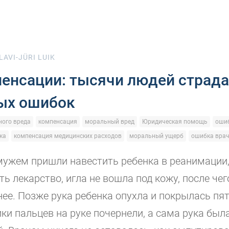
LAVI-JÜRI LUIK
пенсации: тысячи людей страда
ых ошибок
ого вреда
компенсация
моральный вред
Юридическая помощь
ошиб
ка
компенсация медицинских расходов
моральный ущерб
ошибка вра
мужем пришли навестить ребенка в реанимации
ть лекарство, игла не вошла под кожу, после че
нее. Позже рука ребенка опухла и покрылась пя
ики пальцев на руке почернели, а сама рука был