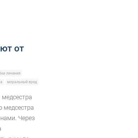
ют от
ки лечения
ча
моральный вред
, медсестра
го медсестра
тнами. Через
а