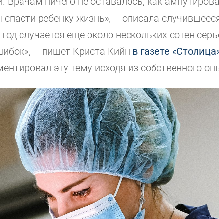
. Врачам ничего не оставалось, как ампутирова
ы спасти ребенку жизнь», – описала случившеес
В год случается еще около нескольких сотен сер
ибок», – пишет Криста Кийн
в газете «Столица
ентировал эту тему исходя из собственного оп