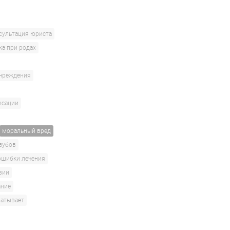
сультация юриста
ка при родах
учреждения
нсации
моральный вред
 зубов
ошибки лечения
вии
ание
ватывает