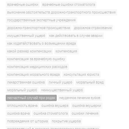
врачебные ошибки
врачебные ошибки стоматолога
выяснение обстоятельств дорожно-транспортного происшествия
государственные экспертные учреждения
дорожно-транспортное происшествие
дорожное страхование
имущественный ущерб
как действовать в случае аварии
как ходатайствовать о возмещении вреда
какой размер компенсации
компенсация
компенсация за врачебную ошибку
компенсация медицинских расходов
компенсация морального вреда
консультация юриста
лекарственная ошибка
личный ущерб
моральный вред
моральный ущерб
неимущественный ущерб
несчастный случай при родах
неудачное лечение зубов
оплошность врача
ошибка акушера
ошибка акушерки
ошибка врача
ошибка стоматолога
ошибки лечения
повреждения от шторма
покрытие ущерба