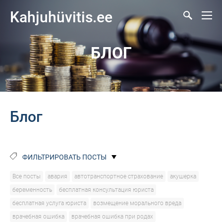
Kahjuhüvitis.ee
БЛОГ
Блог
ФИЛЬТРИРОВАТЬ ПОСТЫ
Все посты
авария
автотранспортное страхование
акушерка
беременность
бесплатная консультация юриста
бесплатная услуга юриста
возмещение морального вреда
врачебная ошибка
врачебная ошибка при родах