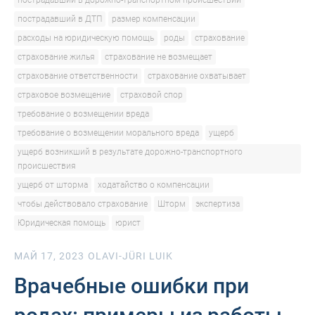
пострадавший в дорожно-транспортном происшествии
пострадавший в ДТП
размер компенсации
расходы на юридическую помощь
роды
страхование
страхование жилья
страхование не возмещает
страхование ответственности
страхование охватывает
страховое возмещение
страховой спор
требование о возмещении вреда
требование о возмещении морального вреда
ущерб
ущерб возникший в результате дорожно-транспортного
происшествия
ущерб от шторма
ходатайство о компенсации
чтобы действовало страхование
Шторм
экспертиза
Юридическая помощь
юрист
МАЙ 17, 2023
OLAVI-JÜRI LUIK
Врачебные ошибки при