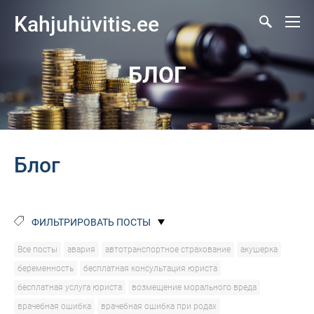
Kahjuhüvitis.ee
БЛОГ
Блог
ФИЛЬТРИРОВАТЬ ПОСТЫ
Все посты
авария
автотранспортное страхование
акушерка
беременность
бесплатная консультация юриста
бесплатная услуга юриста
возмещение морального вреда
врачебная ошибка
врачебная ошибка при родах