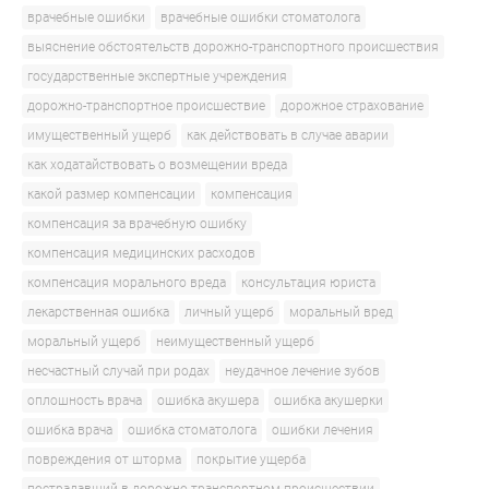
врачебные ошибки
врачебные ошибки стоматолога
выяснение обстоятельств дорожно-транспортного происшествия
государственные экспертные учреждения
дорожно-транспортное происшествие
дорожное страхование
имущественный ущерб
как действовать в случае аварии
как ходатайствовать о возмещении вреда
какой размер компенсации
компенсация
компенсация за врачебную ошибку
компенсация медицинских расходов
компенсация морального вреда
консультация юриста
лекарственная ошибка
личный ущерб
моральный вред
моральный ущерб
неимущественный ущерб
несчастный случай при родах
неудачное лечение зубов
оплошность врача
ошибка акушера
ошибка акушерки
ошибка врача
ошибка стоматолога
ошибки лечения
повреждения от шторма
покрытие ущерба