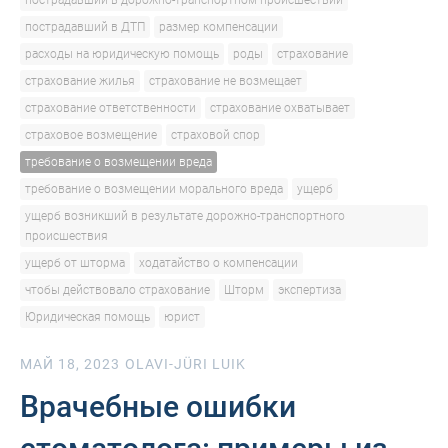
пострадавший в дорожно-транспортном происшествии
пострадавший в ДТП
размер компенсации
расходы на юридическую помощь
роды
страхование
страхование жилья
страхование не возмещает
страхование ответственности
страхование охватывает
страховое возмещение
страховой спор
требование о возмещении вреда
требование о возмещении морального вреда
ущерб
ущерб возникший в результате дорожно-транспортного
происшествия
ущерб от шторма
ходатайство о компенсации
чтобы действовало страхование
Шторм
экспертиза
Юридическая помощь
юрист
МАЙ 18, 2023
OLAVI-JÜRI LUIK
Врачебные ошибки