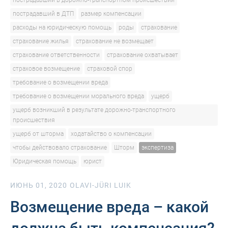
пострадавший в дорожно-транспортном происшествии
пострадавший в ДТП
размер компенсации
расходы на юридическую помощь
роды
страхование
страхование жилья
страхование не возмещает
страхование ответственности
страхование охватывает
страховое возмещение
страховой спор
требование о возмещении вреда
требование о возмещении морального вреда
ущерб
ущерб возникший в результате дорожно-транспортного
происшествия
ущерб от шторма
ходатайство о компенсации
чтобы действовало страхование
Шторм
экспертиза
Юридическая помощь
юрист
ИЮНЬ 01, 2020
OLAVI-JÜRI LUIK
Возмещение вреда – какой