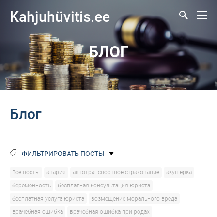
Kahjuhüvitis.ee
БЛОГ
Блог
ФИЛЬТРИРОВАТЬ ПОСТЫ
Все посты
авария
автотранспортное страхование
акушерка
беременность
бесплатная консультация юриста
бесплатная услуга юриста
возмещение морального вреда
врачебная ошибка
врачебная ошибка при родах