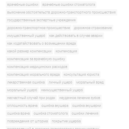
врачебные ошибки
врачебные ошибки стоматолога
выяснение обстоятельств дорожно-транспортного происшествия
государственные экспертные учреждения
дорожно-транспортное происшествие
дорожное страхование
имущественный ущерб
как действовать в случае аварии
как ходатайствовать о возмещении вреда
какой размер компенсации
компенсация
компенсация за врачебную ошибку
компенсация медицинских расходов
компенсация морального вреда
консультация юриста
лекарственная ошибка
личный ущерб
моральный вред
моральный ущерб
неимущественный ущерб
несчастный случай при родах
неудачное лечение зубов
оплошность врача
ошибка акушера
ошибка акушерки
ошибка врача
ошибка стоматолога
ошибки лечения
повреждения от шторма
покрытие ущерба