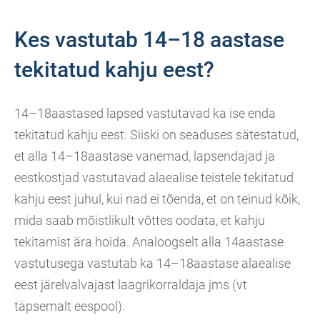
Kes vastutab 14–18 aastase
tekitatud kahju eest?
14–18aastased lapsed vastutavad ka ise enda
tekitatud kahju eest. Siiski on seaduses sätestatud,
et alla 14–18aastase vanemad, lapsendajad ja
eestkostjad vastutavad alaealise teistele tekitatud
kahju eest juhul, kui nad ei tõenda, et on teinud kõik,
mida saab mõistlikult võttes oodata, et kahju
tekitamist ära hoida. Analoogselt alla 14aastase
vastutusega vastutab ka 14–18aastase alaealise
eest järelvalvajast laagrikorraldaja jms (vt
täpsemalt eespool).