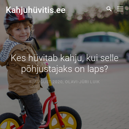
Kahjuhüvitis.ee
Kes hüvitab kahju, kui selle
põhjustajaks on laps?
5. AUGUST 2020
,
OLAVI-JÜRI LUIK