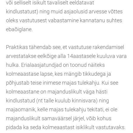
või selliselt isikult tavaliselt eeldatavat
kindlustatust) ning muid asjaolusid arvesse võttes
oleks vastutusest vabastamine kannatanu suhtes
ebaõiglane.
Praktikas tähendab see, et vastutuse rakendamisel
arvestatakse eelkõige alla 14aastasele kuuluva vara
hulka. Erialaasjatundjad on toonud näiteks
kolmeaastase lapse, kes mängib tikkudega ja
põhjustab teise inimese majas tulekahju. Kui see
kolmeaastane on majanduslikult väga hästi
kindlustatud (nt talle kuulub kinnisvara) ning
majaomanik, kelle majas tulekahju tekitati, ei ole
majanduslikult samaväärsel järjel, võib kohus
pidada ka seda kolmeaastast isiklikult vastutavaks.