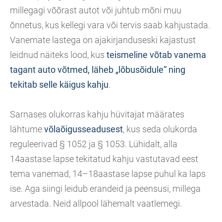
millegagi võõrast autot või juhtub mõni muu
õnnetus, kus kellegi vara või tervis saab kahjustada.
Vanemate lastega on ajakirjanduseski kajastust
leidnud näiteks lood, kus
teismeline võtab vanema
tagant auto võtmed, läheb „lõbusõidule“ ning
tekitab selle käigus kahju
.
Sarnases olukorras kahju hüvitajat määrates
lähtume
võlaõigusseadusest
, kus seda olukorda
reguleerivad § 1052 ja § 1053. Lühidalt, alla
14aastase lapse tekitatud kahju vastutavad eest
tema vanemad, 14–18aastase lapse puhul ka laps
ise. Aga siingi leidub erandeid ja peensusi, millega
arvestada. Neid allpool lähemalt vaatlemegi.