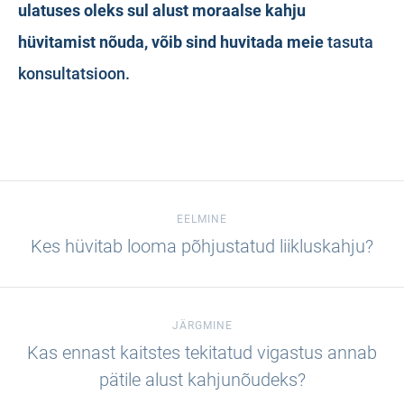
ulatuses oleks sul alust moraalse kahju
hüvitamist nõuda, võib sind huvitada meie
tasuta
konsultatsioon.
EELMINE
Kes hüvitab looma põhjustatud liikluskahju?
JÄRGMINE
Kas ennast kaitstes tekitatud vigastus annab
pätile alust kahjunõudeks?