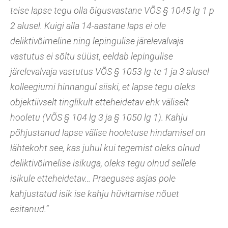
teise lapse tegu olla õigusvastane VÕS § 1045 lg 1 p
2 alusel. Kuigi alla 14-aastane laps ei ole
deliktivõimeline ning lepingulise järelevalvaja
vastutus ei sõltu süüst, eeldab lepingulise
järelevalvaja vastutus VÕS § 1053 lg-te 1 ja 3 alusel
kolleegiumi hinnangul siiski, et lapse tegu oleks
objektiivselt tinglikult etteheidetav ehk väliselt
hooletu (VÕS § 104 lg 3 ja § 1050 lg 1). Kahju
põhjustanud lapse välise hooletuse hindamisel on
lähtekoht see, kas juhul kui tegemist oleks olnud
deliktivõimelise isikuga, oleks tegu olnud sellele
isikule etteheidetav… Praeguses asjas pole
kahjustatud isik ise kahju hüvitamise nõuet
esitanud.“