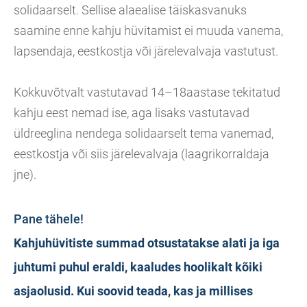
solidaarselt. Sellise alaealise täiskasvanuks
saamine enne kahju hüvitamist ei muuda vanema,
lapsendaja, eestkostja või järelevalvaja vastutust.
Kokkuvõtvalt vastutavad 14–18aastase tekitatud
kahju eest nemad ise, aga lisaks vastutavad
üldreeglina nendega solidaarselt tema vanemad,
eestkostja või siis järelevalvaja (laagrikorraldaja
jne).
Pane tähele!
Kahjuhüvitiste summad otsustatakse alati ja iga
juhtumi puhul eraldi, kaaludes hoolikalt kõiki
asjaolusid. Kui soovid teada, kas ja millises