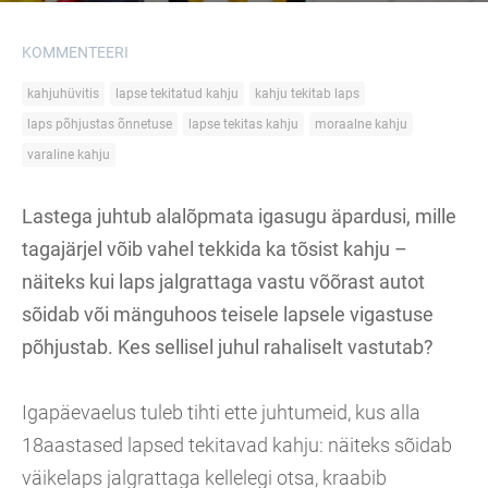
KOMMENTEERI
kahjuhüvitis
lapse tekitatud kahju
kahju tekitab laps
laps põhjustas õnnetuse
lapse tekitas kahju
moraalne kahju
varaline kahju
Lastega juhtub alalõpmata igasugu äpardusi, mille
tagajärjel võib vahel tekkida ka tõsist kahju –
näiteks kui laps jalgrattaga vastu võõrast autot
sõidab või mänguhoos teisele lapsele vigastuse
põhjustab. Kes sellisel juhul rahaliselt vastutab?
Igapäevaelus tuleb tihti ette juhtumeid, kus alla
18aastased lapsed tekitavad kahju: näiteks sõidab
väikelaps jalgrattaga kellelegi otsa, kraabib