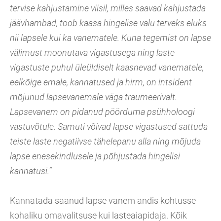
tervise kahjustamine viisil, milles saavad kahjustada
jäävhambad, toob kaasa hingelise valu terveks eluks
nii lapsele kui ka vanematele. Kuna tegemist on lapse
välimust moonutava vigastusega ning laste
vigastuste puhul üleüldiselt kaasnevad vanematele,
eelkõige emale, kannatused ja hirm, on intsident
mõjunud lapsevanemale väga traumeerivalt.
Lapsevanem on pidanud pöörduma psühholoogi
vastuvõtule. Samuti võivad lapse vigastused sattuda
teiste laste negatiivse tähelepanu alla ning mõjuda
lapse enesekindlusele ja põhjustada hingelisi
kannatusi.“
Kannatada saanud lapse vanem andis kohtusse
kohaliku omavalitsuse kui lasteaiapidaja. Kõik