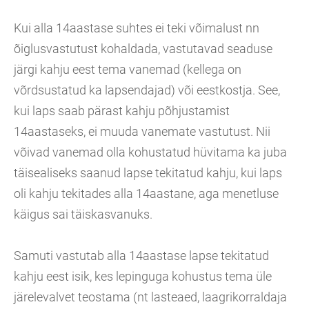
Kui alla 14aastase suhtes ei teki võimalust nn
õiglusvastutust kohaldada, vastutavad seaduse
järgi kahju eest tema vanemad (kellega on
võrdsustatud ka lapsendajad) või eestkostja. See,
kui laps saab pärast kahju põhjustamist
14aastaseks, ei muuda vanemate vastutust. Nii
võivad vanemad olla kohustatud hüvitama ka juba
täisealiseks saanud lapse tekitatud kahju, kui laps
oli kahju tekitades alla 14aastane, aga menetluse
käigus sai täiskasvanuks.
Samuti vastutab alla 14aastase lapse tekitatud
kahju eest isik, kes lepinguga kohustus tema üle
järelevalvet teostama (nt lasteaed, laagrikorraldaja