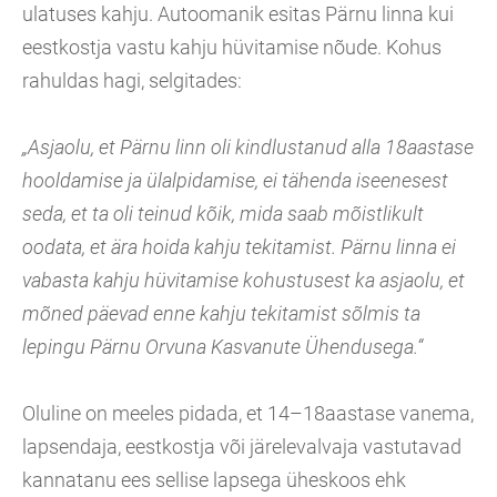
ulatuses kahju. Autoomanik esitas Pärnu linna kui
eestkostja vastu kahju hüvitamise nõude. Kohus
rahuldas hagi, selgitades:
„Asjaolu, et Pärnu linn oli kindlustanud alla 18aastase
hooldamise ja ülalpidamise, ei tähenda iseenesest
seda, et ta oli teinud kõik, mida saab mõistlikult
oodata, et ära hoida kahju tekitamist. Pärnu linna ei
vabasta kahju hüvitamise kohustusest ka asjaolu, et
mõned päevad enne kahju tekitamist sõlmis ta
lepingu Pärnu Orvuna Kasvanute Ühendusega.“
Oluline on meeles pidada, et 14–18aastase vanema,
lapsendaja, eestkostja või järelevalvaja vastutavad
kannatanu ees sellise lapsega üheskoos ehk