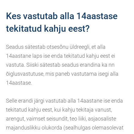
Kes vastutab alla 14aastase
tekitatud kahju eest?
Seadus sätestab otsesõnu üldreegli, et alla
14aastane laps ise enda tekitatud kahju eest ei
vastuta. Siiski sätestab seadus erandina ka nn
õiglusvastutuse, mis paneb vastutama isegi alla
14aastase.
Selle erandi järgi vastutab alla 14aastane ise enda
tekitatud kahju eest, kui kahju tekitaja vanust,
arengut, vaimset seisundit, teo liiki, asjaosaliste
majanduslikku olukorda (sealhulgas olemasolevat