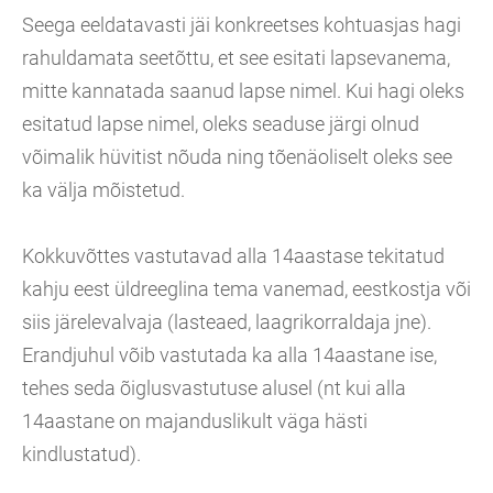
Seega eeldatavasti jäi konkreetses kohtuasjas hagi
rahuldamata seetõttu, et see esitati lapsevanema,
mitte kannatada saanud lapse nimel. Kui hagi oleks
esitatud lapse nimel, oleks seaduse järgi olnud
võimalik hüvitist nõuda ning tõenäoliselt oleks see
ka välja mõistetud.
Kokkuvõttes vastutavad alla 14aastase tekitatud
kahju eest üldreeglina tema vanemad, eestkostja või
siis järelevalvaja (lasteaed, laagrikorraldaja jne).
Erandjuhul võib vastutada ka alla 14aastane ise,
tehes seda õiglusvastutuse alusel (nt kui alla
14aastane on majanduslikult väga hästi
kindlustatud).