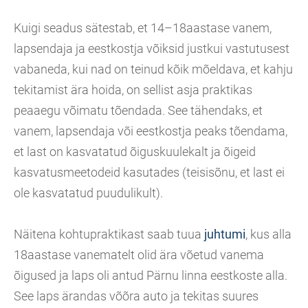
Kuigi seadus sätestab, et 14–18aastase vanem,
lapsendaja ja eestkostja võiksid justkui vastutusest
vabaneda, kui nad on teinud kõik mõeldava, et kahju
tekitamist ära hoida, on sellist asja praktikas
peaaegu võimatu tõendada. See tähendaks, et
vanem, lapsendaja või eestkostja peaks tõendama,
et last on kasvatatud õiguskuulekalt ja õigeid
kasvatusmeetodeid kasutades (teisisõnu, et last ei
ole kasvatatud puudulikult).
Näitena kohtupraktikast saab tuua
juhtumi
, kus alla
18aastase vanematelt olid ära võetud vanema
õigused ja laps oli antud Pärnu linna eestkoste alla.
See laps ärandas võõra auto ja tekitas suures