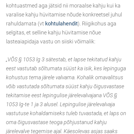
kohtuastmed aga jätsid nii moraalse kahju kui ka
varalise kahju hüvitamise nõude konkreetsel juhul
rahuldamata (vt
kohtulahendit
). Riigikohus aga
selgitas, et selline kahju hüvitamise nõue
lasteaiapidaja vastu on siiski võimalik:
„VÕS § 1053 lg 3 sätestab, et lapse tekitatud kahju
eest vastutab sõltumata süüst ka isik, kes lepinguga
kohustus tema järele valvama. Kohalik omavalitsus
võib vastutada sõltumata süüst kahju õigusvastase
tekitamise eest lepingulise järelevalvajana VÕS §
1053 lg-te 1 ja 3 alusel. Lepingulise järelevalvaja
vastutuse kohaldamiseks tuleb tuvastada, et laps on
oma õigusvastase teoga põhjustanud kahju
järelevalve tegemise ajal. Käesolevas asjas saaks