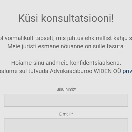
Küsi konsultatsiooni!
ol võimalikult täpselt, mis juhtus ehk millist kahj
Meie juristi esmane nõuanne on sulle tasuta.
Hoiame sinu andmeid konfidentsiaalsena.
t palume sul tutvuda Advokaadibüroo WIDEN OÜ
pri
Sinu nimi:
E-mail: