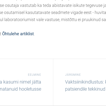
se osutaja vastutab ka teda abistavate isikute tegevuse j
se osutamisel kasutatavate seadmete vigade eest - huvita
sul laboratooriumist vale vastuse, mistõttu ei pruukinud 
t
Õhtulehe artiklist
.
EELMINE
JÄRGMINE
aa kasumi nimel jätta
Vaktsiinikindlustus:
natanuid hooletusse
patsiendile tekkinud