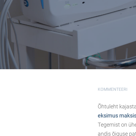
KOMMENTEERI
Õhtuleht kajasta
eksimus maksis 
Tegemist on ühe
andis õiguse pat