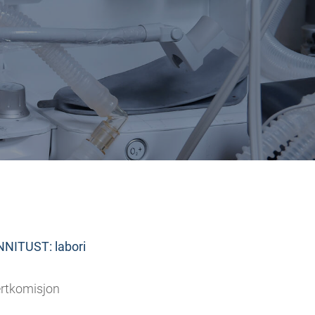
NITUST: labori
ertkomisjon