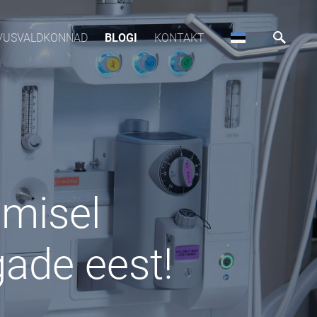
VUSVALDKONNAD
BLOGI
KONTAKT
imisel
ade eest!