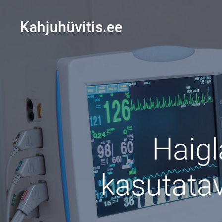
Kahjuhüvitis.ee
Haigl
kasutata