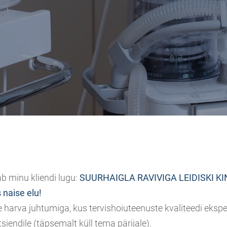
b minu kliendi lugu:
SUURHAIGLA RAVIVIGA LEIDISKI KIN
naise elu!
 harva juhtumiga, kus tervishoiuteenuste kvaliteedi eksp
siendile (täpsemalt küll tema pärijale).