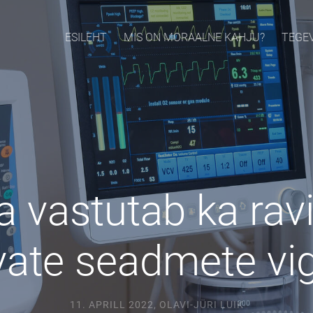
ESILEHT
MIS ON MORAALNE KAHJU?
TEGE
a vastutab ka rav
vate seadmete vig
11. APRILL 2022
,
OLAVI-JÜRI LUIK