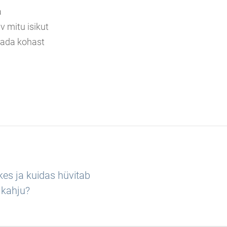
a
v mitu isikut
saada kohast
 kes ja kuidas hüvitab
 kahju?