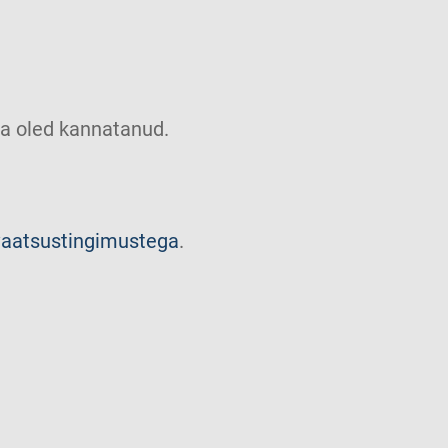
u sa oled kannatanud.
vaatsustingimustega
.