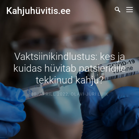
Kahjuhüvitis.ee
Vaktsiinikindlustus: kes ja
kuidas hüvitab patsiendile
tekkinud kahju?
30. APRILL 2022
,
OLAVI-JÜRI LUIK