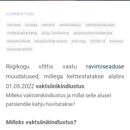
KOMMENTEERI
ravivead
raviviga
vaktsiiin
vaktsiinikahju
vaktsiinikindlustus
mittevaraline kahju
kahju hüvitamine
kahjuhüvitise taotlemine
kahjuhüvitised
kahjuhüvitise suurus
arsti viga
COVID-19
koroona
koroonavaktsiin
Riigikogu võttis vastu
ravimiseaduse
muudatused, millega kehtestatakse alates
01.05.2022
vaktsiinikindlustus
.
Milleks vaktsiinikindlustus ja millal selle alusel
patsiendile kahju hüvitatakse?
Milleks vaktsiinikindlustus?