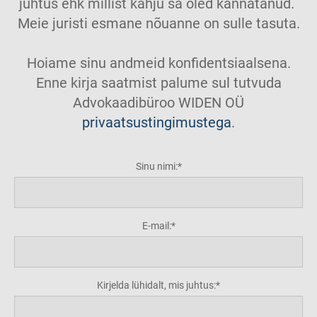
juhtus ehk millist kahju sa oled kannatanud.
Meie juristi esmane nõuanne on sulle tasuta.
Hoiame sinu andmeid konfidentsiaalsena.
Enne kirja saatmist palume sul tutvuda
Advokaadibüroo WIDEN OÜ
privaatsustingimustega
.
Sinu nimi:
E-mail:
Kirjelda lühidalt, mis juhtus: