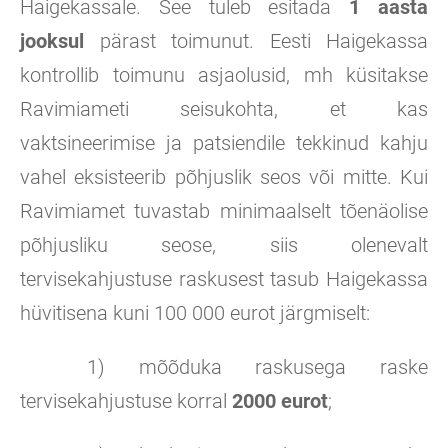
Haigekassale. See tuleb esitada
1 aasta
jooksul
pärast toimunut. Eesti Haigekassa
kontrollib toimunu asjaolusid, mh küsitakse
Ravimiameti seisukohta, et kas
vaktsineerimise ja patsiendile tekkinud kahju
vahel eksisteerib põhjuslik seos või mitte. Kui
Ravimiamet tuvastab minimaalselt tõenäolise
põhjusliku seose, siis olenevalt
tervisekahjustuse raskusest tasub Haigekassa
hüvitisena kuni 100 000 eurot järgmiselt:
1) mõõduka raskusega raske
tervisekahjustuse korral
2000 eurot
;