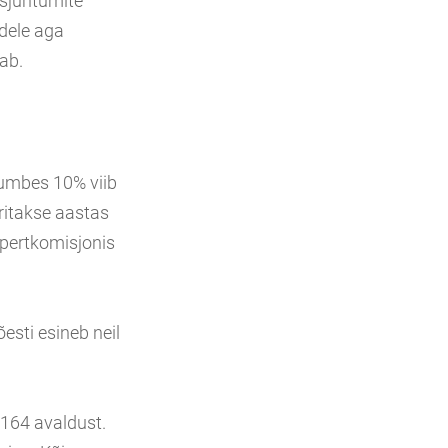
disjuhtumite
idele aga
tab.
 umbes 10% viib
ritakse aastas
spertkomisjonis
esti esineb neil
 164 avaldust.