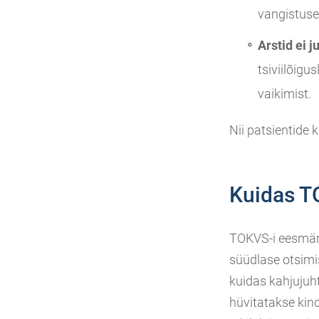
vangistuse
Arstid ei 
tsiviilõigu
vaikimist.
Nii patsientide
Kuidas T
TOKVS-i eesmärg
süüdlase otsimi
kuidas kahjujuh
hüvitatakse kin