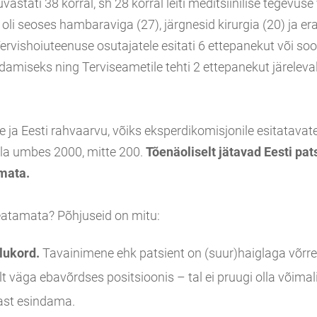
astati 38 korral, sh 28 korral leiti meditsiinilise tegevuse
li seoses hambaraviga (27), järgnesid kirurgia (20) ja er
Tervishoiuteenuse osutajatele esitati 6 ettepanekut või so
ndamiseks ning Terviseametile tehti 2 ettepanekut järelev
 ja Eesti rahvaarvu, võiks eksperdikomisjonile esitatavat
olla umbes 2000, mitte 200.
Tõenäoliselt jätavad Eesti pats
mata.
eatamata? Põhjuseid on mitu:
lukord.
Tavainimene ehk patsient on (suur)haiglaga võrre
elt väga ebavõrdses positsioonis – tal ei pruugi olla võimal
nast esindama.