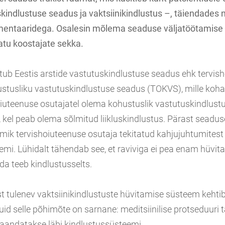
kindlustuse seadus ja vaktsiinikindlustus –, täiendades n
mentaaridega. Osalesin mõlema seaduse väljatöötamise 
tu koostajate sekka.
tub Eestis arstide vastutuskindlustuse seadus ehk tervis
ustusliku vastutuskindlustuse seadus (TOKVS), mille koha
hoiuteenuse osutajatel olema kohustuslik vastutuskindlust
kel peab olema sõlmitud liikluskindlustus. Pärast seadus
mik tervishoiuteenuse osutaja tekitatud kahjujuhtumitest 
emi. Lühidalt tähendab see, et raviviga ei pea enam hüvit
seda teeb kindlustusselts.
 tulenev vaktsiinikindlustuste hüvitamise süsteem kehtib
uid selle põhimõte on sarnane: meditsiinilise protseduuri t
aandatakse läbi kindlustussüsteemi.