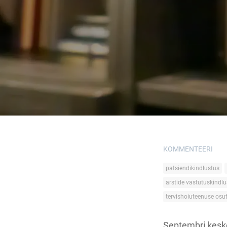
KOMMENTEERI
patsiendikindlustus
arstide vastutuskindl
tervishoiuteenuse osu
Septembri keskel