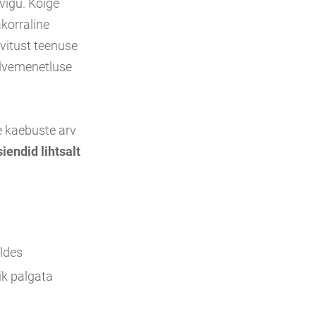
 vigu. Kõige
akorraline
ovitust teenuse
alvemenetluse
e kaebuste arv
iendid lihtsalt
ldes
ik palgata