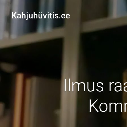
Kahjuhüvitis.ee
Ilmus ra
Komm