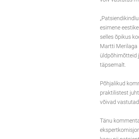
„Patsiendikindl
esimene eestike
selles õpikus ko
Martti Merilaga
üldpõhimõtteid
täpsemalt.
Põhjalikud komm
praktilistest ju
võivad vastutada
Tänu kommentaari
ekspertkomisjon