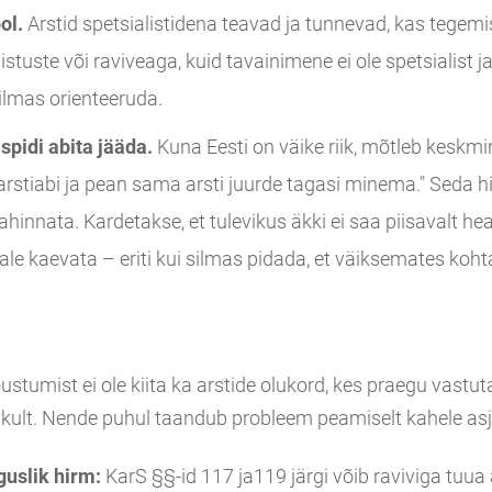
ol.
Arstid spetsialistidena teavad ja tunnevad, kas tegem
sistuste või raviveaga, kuid tavainimene ei ole spetsialist j
ilmas orienteeruda.
spidi abita jääda.
Kuna Eesti on väike riik, mõtleb keskm
arstiabi ja pean sama arsti juurde tagasi minema." Seda h
lahinnata. Kardetakse, et tulevikus äkki ei saa piisavalt he
eale kaevata – eriti kui silmas pidada, et väiksemates ko
ustumist ei ole kiita ka arstide olukord, kes praegu vast
likult. Nende puhul taandub probleem peamiselt kahele asj
guslik hirm:
KarS §§-id 117 ja119 järgi võib raviviga tuua 