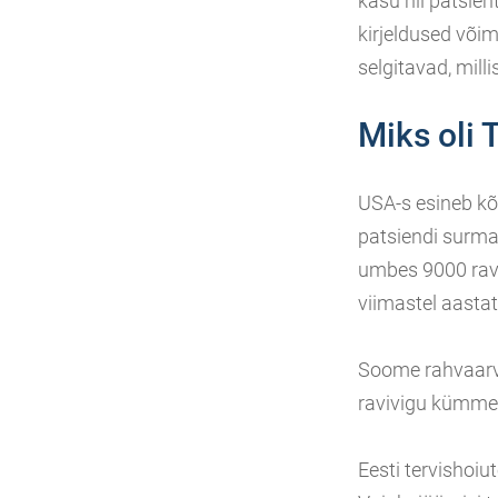
kasu nii patsient
kirjeldused võim
selgitavad, mill
Miks oli 
USA-s esineb kõ
patsiendi surma
umbes 9000 ravi
viimastel aastat
Soome rahvaarv 
ravivigu kümme
Eesti tervishoi