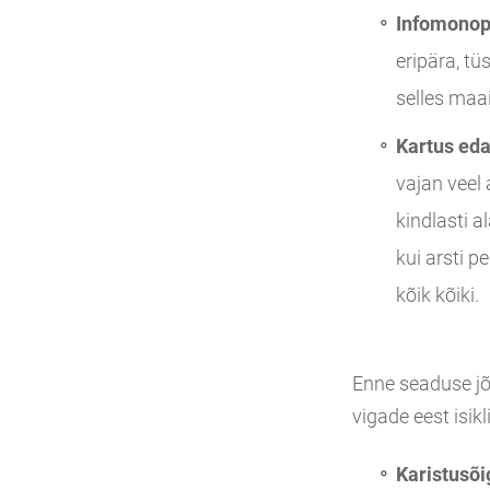
Infomonop
eripära, tü
selles maa
Kartus eda
vajan veel 
kindlasti a
kui arsti p
kõik kõiki.
Enne seaduse jõ
vigade eest isik
Karistusõi