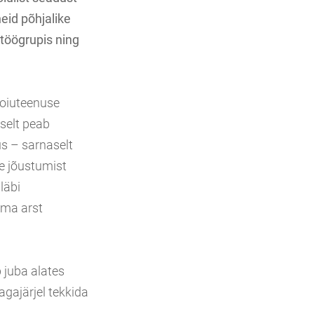
eid põhjalike
töögrupis ning
hoiuteenuse
selt peab
us – sarnaselt
e jõustumist
läbi
ama arst
 juba alates
agajärjel tekkida