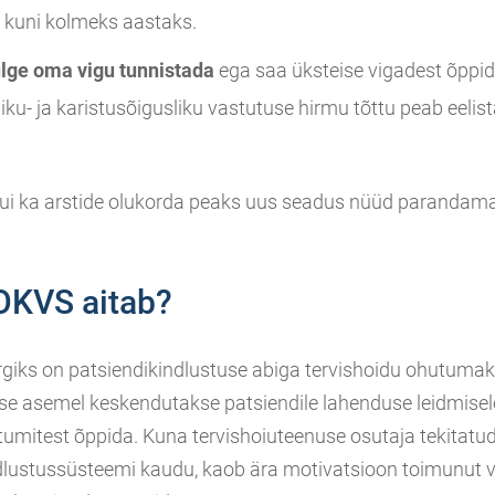
 kuni kolmeks aastaks.
julge oma vigu tunnistada
ega saa üksteise vigadest õppid
sliku- ja karistusõigusliku vastutuse hirmu tõttu peab eeli
 kui ka arstide olukorda peaks uus seadus nüüd parandama
OKVS aitab?
iks on patsiendikindlustuse abiga tervishoidu ohutumak
se asemel keskendutakse patsiendile lahenduse leidmisele 
tumitest õppida. Kuna tervishoiuteenuse osutaja tekitatu
dlustussüsteemi kaudu, kaob ära motivatsioon toimunut v