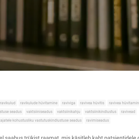
ravikulud
ravikulude hüvitamine
raviviga
ravivea hüvitis
ravivea hüvitami
ustuse seadus
vaktsiiniseadus
vaktsiinikahju
vaktsiinikindlustus
ravivead
tajatele kohustusliku vastutuskindlustuse seadus
ravimiseadus
 saabus trükist raamat, mis käsitleb kaht patsientidele 