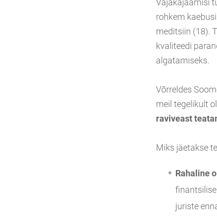
Vajakajäämisi tuv
rohkem kaebusi o
meditsiin (18). 
kvaliteedi para
algatamiseks.
Võrreldes Soome
meil tegelikult 
raviveast teata
Miks jäetakse t
Rahaline o
finantsilis
juriste en