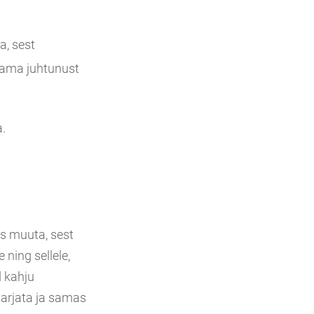
a, sest
stama juhtunust
.
s muuta, sest
ning sellele,
d kahju
arjata ja samas