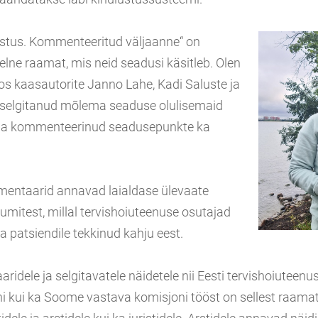
ustus. Kommenteeritud väljaanne“ on
elne raamat, mis neid seadusi käsitleb. Olen
os kaasautorite Janno Lahe, Kadi Saluste ja
 selgitanud mõlema seaduse olulisemaid
 ja kommenteerinud seadusepunkte ka
entaarid annavad laialdase ülevaate
htumitest, millal tervishoiuteenuse osutajad
 patsiendile tekkinud kahju eest.
dele ja selgitavatele näidetele nii Eesti tervishoiuteenus
i kui ka Soome vastava komisjoni tööst on sellest raamat