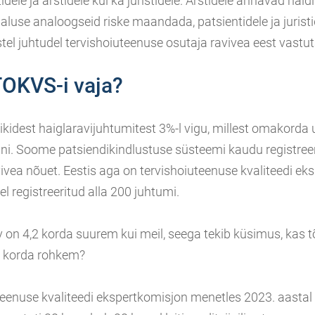
idele ja arstidele kui ka juristidele. Arstidele annavad näi
aluse analoogseid riske maandada, patsientidele ja jurist
istel juhtudel tervishoiuteenuse osutaja ravivea eest vastu
TOKVS-i vaja?
ikidest haiglaravijuhtumitest 3%-l vigu, millest omakorda
ni. Soome patsiendikindlustuse süsteemi kaudu registree
vea nõuet. Eestis aga on tervishoiuteenuse kvaliteedi ek
el registreeritud alla 200 juhtumi.
on 4,2 korda suurem kui meil, seega tekib küsimus, kas tõ
 korda rohkem?
uteenuse kvaliteedi ekspertkomisjon menetles 2023. aastal