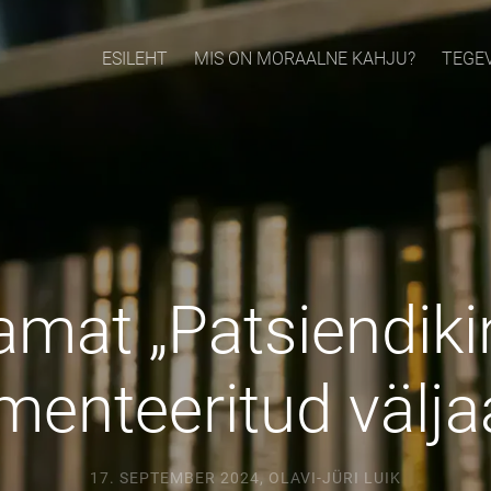
ESILEHT
MIS ON MORAALNE KAHJU?
TEGE
amat „Patsiendiki
enteeritud välja
17. SEPTEMBER 2024
,
OLAVI-JÜRI LUIK