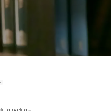
ne
olulist seadust –