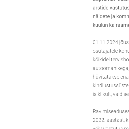
arstide vastutus
näidete ja kom
kuulun ka raama
01.11.2024 jõus
osutajatele koh
kõikidel tervis
autoomanikega, 
hüvitatakse ena
kindlustussüste
isiklikult, vaid 
Ravimiseadusest
2022. aastast, k
võiv vastutus m