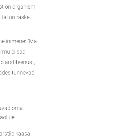
ist on organismi
a tal on raske
ine inimene: "Ma
irmu ei saa
ad arstiteenust,
htades tunnevad
utavad oma
aolule:
arstile kaasa