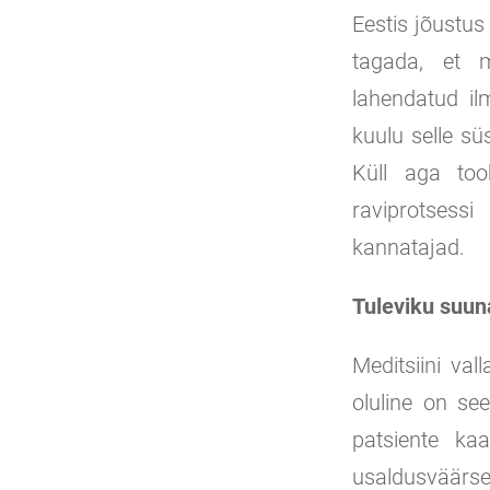
Eestis jõustus
tagada, et m
lahendatud il
kuulu selle s
Küll aga too
raviprotsessi
kannatajad.
Tuleviku suun
Meditsiini val
oluline on se
patsiente kaa
usaldusväärsem