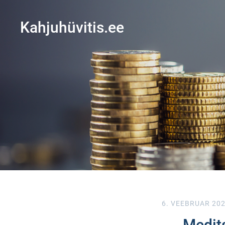
Kahjuhüvitis.ee
6. VEEBRUAR 20
Medits