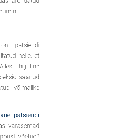
edasi arendatud
mumini.
on patsiendi
tatud neile, et
les hiljutine
 oleksid saanud
tatud võimalike
ane patsiendi
kas varasemad
õppust võetud?