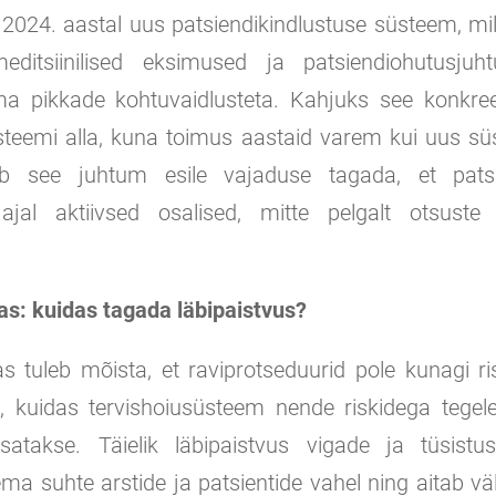
 2024. aastal uus patsiendikindlustuse süsteem, m
editsiinilised eksimused ja patsiendiohutusjuh
ma pikkade kohtuvaidlusteta. Kahjuks see konkre
üsteemi alla, kuna toimus aastaid varem kui uus sü
b see juhtum esile vajaduse tagada, et patsi
 ajal aktiivsed osalised, mitte pelgalt otsuste
as: kuidas tagada läbipaistvus?
las tuleb mõista, et raviprotseduurid pole kunagi r
e, kuidas tervishoiusüsteem nende riskidega tegel
satakse. Täielik läbipaistvus vigade ja tüsist
a suhte arstide ja patsientide vahel ning aitab vä