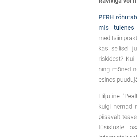
Raviviga või m
PERH rõhutab,
mis tulenes 
meditsiiniprak
kas sellisel 
riskidest? Kui
ning mõned ne
esines puuduj
Hiljutine "Pea
kuigi nemad me
piisavalt teav
tüsistuste o