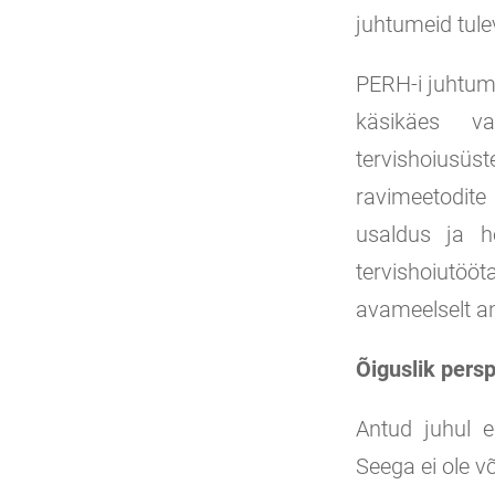
juhtumeid tule
PERH-i juhtum 
käsikäes v
tervishoiusüst
ravimeetodite
usaldus ja h
tervishoiutöö
avameelselt an
Õiguslik persp
Antud juhul e
Seega ei ole v