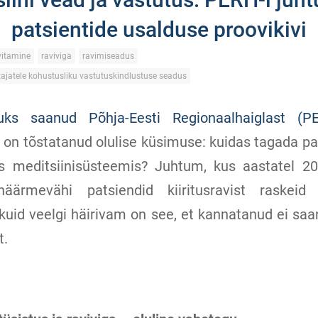
patsientide usalduse proovikivi
vitamine
raviviga
ravimiseadus
tajatele kohustusliku vastutuskindlustuse seadus
ikuks saanud Põhja-Eesti Regionaalhaiglast (P
on tõstatanud olulise küsimuse: kuidas tagada pa
vus meditsiinisüsteemis? Juhtum, kus aastatel 2
ärmevähi patsiendid kiiritusravist raskeid 
 kuid veelgi häirivam on see, et kannatanud ei sa
t.