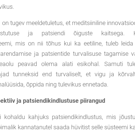
vikus.
on tugev meeldetuletus, et meditsiiniline innovats
astutuse ja patsiendi õiguste kaitsega. 
eemi, mis on nii tõhus kui ka eetiline, tuleb leid
 arendamise ja patsientide turvalisuse tagamise va
eaolu peavad olema alati esikohal. Samuti tul
tajad tunneksid end turvaliselt, et vigu ja kõrva
alüüsida, õppida ning tulevikus ennetada.
ektiiv ja patsiendikindlustuse piirangud
i kohaldu kahjuks patsiendikindlustus, mis jõust
õimalik kannatanutel saada hüvitist selle süsteemi k