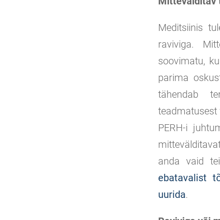
Mittevälditav 
Meditsiinis tu
raviviga. Mit
soovimatu, kui
parima oskust
tähendab ter
teadmatusest v
PERH-i juhtum
mittevälditav
anda vaid t
ebatavalist t
uurida
.