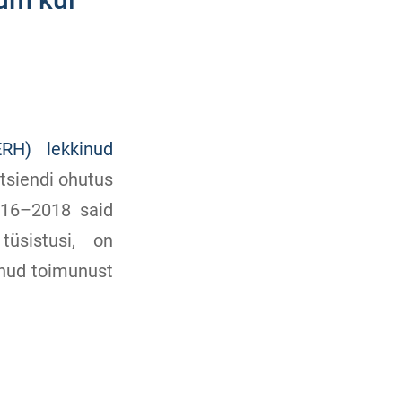
ERH) lekkinud
tsiendi ohutus
016–2018 said
tüsistusi, on
anud toimunust