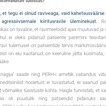
ittevälditav tüsistus?
 et tegu ei olnud raviveaga, vaid kahetsusväärse
agressiivsemale kiiritusravile üleminekust.
Rah
tikas on tavaline, et ravimeetodid ajas muutuvad ja
juhul ei oleks pidanud patsiente paremini teavita
 ravi tulemusel on patsientide tervis märkimisväär
ist on elu kaotanud, on keeruline jätta küsimata,
ääke.
ltnägija" saade ning PERH-i ametlik vabandus viita
ditsiinilist hooletust ei tuvastatud, ei saanud pa
et võimalike tüsistuste kohta. Haigla tunnistab, et 
sas oli puudulik ning patsiendid pidanuks 