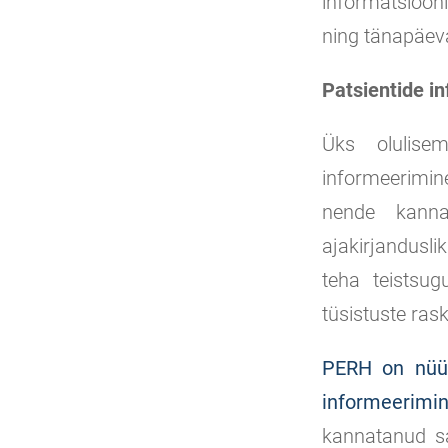
informatsiooni
ning tänapäeva
Patsientide i
Üks olulise
informeerimine
nende kannat
ajakirjandusli
teha teistsugu
tüsistuste ras
PERH on nüüd
informeerimin
kannatanud sa