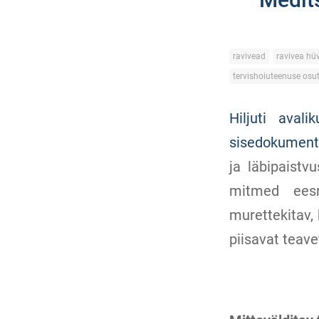
ravivead
ravivea hü
tervishoiuteenuse osu
Hiljuti aval
sisedokument
ja läbipaist
mitmed eesnä
murettekitav,
piisavat teave