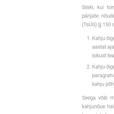
Siiski, kui t
pärijate nõud
(TsÜS) § 150 s
Kahju õig
aastat aja
isikust te
Kahju õig
paragrahv
kahju põh
Seega võib mõ
kahjunõue haig