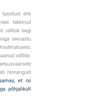
t tüsistust ehk
misel tekkinud
i vältida isegi
iviga seevastu
oolimatusest,
saanud vältida.
hetsusväärsete
kab hinnanguid
samas, et nii
ga põhjalikult