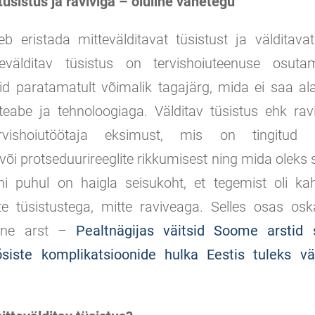
tüsistus ja raviviga – oluline vahetegu
leb eristada mittevälditavat tüsistust ja välditava
tevälditav tüsistus on tervishoiuteenuse osuta
d paratamatult võimalik tagajärg, mida ei saa alat
eabe ja tehnoloogiaga. Välditav tüsistus ehk rav
vishoiutöötaja eksimust, mis on tingitud h
õi protseduurireeglite rikkumisest ning mida oleks 
i puhul on haigla seisukoht, et tegemist oli ka
ate tüsistustega, mitte raviveaga. Selles osas os
eine arst –
Pealtnägijas väitsid Soome arstid 
õsiste komplikatsioonide hulka Eestis tuleks vä