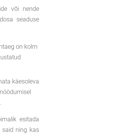
tide või nende
üldosa seaduse
ähtaeg on kolm
hustatud
mata käesoleva
a möödumisel
.
imalik esitada
a said ning kas