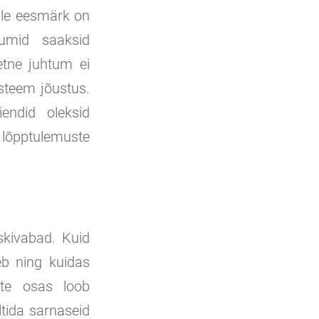
ille eesmärk on
tumid saaksid
etne juhtum ei
steem jõustus.
endid oleksid
 lõpptulemuste
iskivabad. Kuid
eb ning kuidas
uste osas loob
ltida sarnaseid