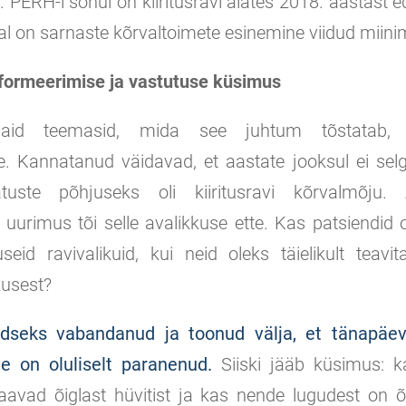
. PERH-i sõnul on kiiritusravi alates 2018. aastast 
l on sarnaste kõrvaltoimete esinemine viidud miini
nformeerimise ja vastutuse küsimus
maid teemasid, mida see juhtum tõstatab, 
. Kannatanud väidavad, et aastate jooksul ei selgi
uste põhjuseks oli kiiritusravi kõrvalmõju. Al
k uurimus tõi selle avalikkuse ette. Kas patsiendid
seid ravivalikuid, kui neid oleks täielikult teavi
kusest?
seks vabandanud ja toonud välja, et tänapäev
e on oluliselt paranenud.
Siiski jääb küsimus: 
avad õiglast hüvitist ja kas nende lugudest on 