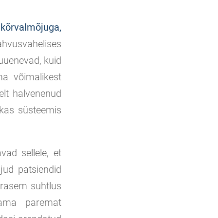
 kõrvalmõjuga,
vusvahelises
 uuenevad, kuid
ma võimalikest
selt halvenenud
 kas süsteemis
vad sellele, et
ljud patsiendid
varasem suhtlus
saama paremat