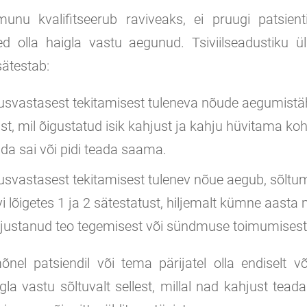
oimunu kvalifitseerub raviveaks, ei pruugi patsien
ed olla haigla vastu aegunud. Tsiviilseadustiku 
ätestab:
usvastasest tekitamisest tuleneva nõude aegumist
st, mil õigustatud isik kahjust ja kahju hüvitama ko
ada sai või pidi teada saama.
usvastasest tekitamisest tulenev nõue aegub, sõltu
i lõigetes 1 ja 2 sätestatust, hiljemalt kümne aast
justanud teo tegemisest või sündmuse toimumisest
nel patsiendil või tema pärijatel olla endiselt võ
la vastu sõltuvalt sellest, millal nad kahjust tead