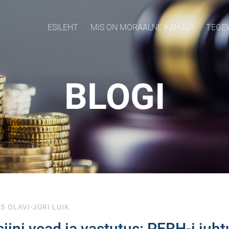
ESILEHT
MIS ON MORAALNE KAHJU?
TEGE
BLOGI
25
OLAVI-JÜRI LUIK
iini vead ja vastutus: PERH-i juh