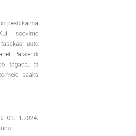
ioon peab käima
Kui soovime
a tasakaal uute
hel. Patsiendi
eb tagada, et
ltoimeid saaks
us 01.11.2024.
audu.