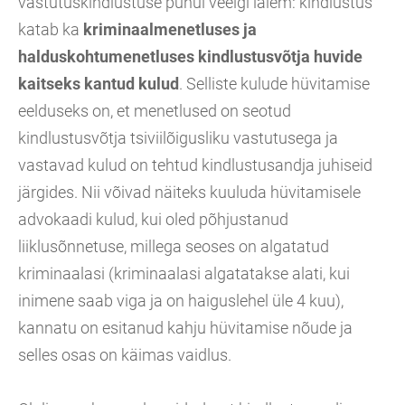
vastutuskindlustuse puhul veelgi laiem: kindlustus
katab ka
kriminaalmenetluses ja
halduskohtumenetluses kindlustusvõtja huvide
kaitseks kantud kulud
. Selliste kulude hüvitamise
eelduseks on, et menetlused on seotud
kindlustusvõtja tsiviilõigusliku vastutusega ja
vastavad kulud on tehtud kindlustusandja juhiseid
järgides. Nii võivad näiteks kuuluda hüvitamisele
advokaadi kulud, kui oled põhjustanud
liiklusõnnetuse, millega seoses on algatatud
kriminaalasi (kriminaalasi algatatakse alati, kui
inimene saab viga ja on haiguslehel üle 4 kuu),
kannatu on esitanud kahju hüvitamise nõude ja
selles osas on käimas vaidlus.