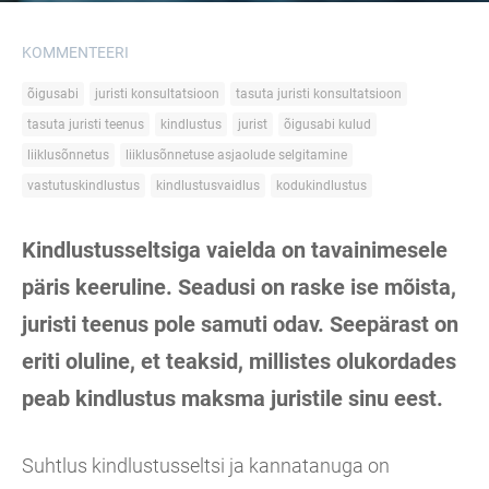
KOMMENTEERI
õigusabi
juristi konsultatsioon
tasuta juristi konsultatsioon
tasuta juristi teenus
kindlustus
jurist
õigusabi kulud
liiklusõnnetus
liiklusõnnetuse asjaolude selgitamine
vastutuskindlustus
kindlustusvaidlus
kodukindlustus
Kindlustusseltsiga vaielda on tavainimesele
päris keeruline. Seadusi on raske ise mõista,
juristi teenus pole samuti odav. Seepärast on
eriti oluline, et teaksid, millistes olukordades
peab kindlustus maksma juristile sinu eest.
Suhtlus kindlustusseltsi ja kannatanuga on