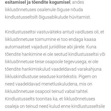
esitamisel ja tõendite kogumisel
, andes
liiklusõnnetuses osalenule õiguse nõuda
kindlustusseltsilt õigusabikulude hüvitamist.
Kindlustusseltsi vastuväiteks antud vaidluses oli, et
liiklusõnnetuse toimumine ei too endaga kaasa
automaatset vajadust juriidilise abi järele. Kuna
tõendite hankimine ei ole seotud kindlustusseltsi või
liiklusõnnetuse teise osapoole tegevusega, ei ole
tõendite hankimiskulud vaadeldavad varakahjuna
liikluskindlustuse seaduse kontekstis. Pigem on
need vaadeldavad menetluskuludena, mis on
liiklusõnnetuse osapool teinud vabal tahtel.
Kindlustusselts toonitas ka, et liiklusõnnetuses
osaleja on teinud need kulud enne kindlustusseltsile