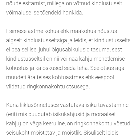
nõude esitamist, millega on võtnud kindlustuselt
võimaluse ise tõendeid hankida.
Esimese astme kohus ehk maakohus nõustus
algselt kindlustusseltsiga ja leidis, et kindlustusselts
ei pea sellisel juhul õigusabikulusid tasuma, sest
kindlustusseltsil on nii või naa kahju menetlemise
kohustus ja ka oskused seda teha. See otsus aga
muudeti ära teises kohtuastmes ehk eespool
viidatud ringkonnakohtu otsusega.
Kuna liiklusõnnetuses vastutava isiku tuvastamine
(eriti mis puudutab isikukahjusid ja moraalset
kahju) on väga keeruline, on ringkonnakohtu võetud
seisukoht mõistetav ja mõistlik. Sisuliselt leidis