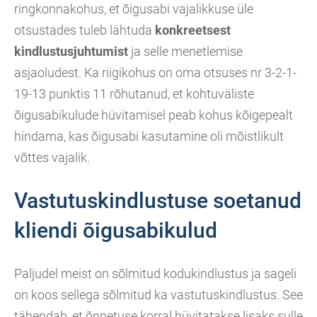
ringkonnakohus, et õigusabi vajalikkuse üle
otsustades tuleb lähtuda
konkreetsest
kindlustusjuhtumist
ja selle menetlemise
asjaoludest. Ka riigikohus on oma otsuses nr 3-2-1-
19-13 punktis 11 rõhutanud, et kohtuväliste
õigusabikulude hüvitamisel peab kohus kõigepealt
hindama, kas õigusabi kasutamine oli mõistlikult
võttes vajalik.
Vastutuskindlustuse soetanud
kliendi õigusabikulud
Paljudel meist on sõlmitud kodukindlustus ja sageli
on koos sellega sõlmitud ka vastutuskindlustus. See
tähendab, et õnnetuse korral hüvitatakse lisaks sulle