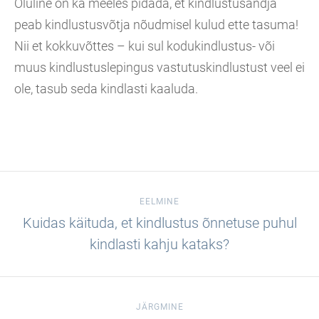
Oluline on ka meeles pidada, et kindlustusandja
peab kindlustusvõtja nõudmisel kulud ette tasuma!
Nii et kokkuvõttes – kui sul kodukindlustus- või
muus kindlustuslepingus vastutuskindlustust veel ei
ole, tasub seda kindlasti kaaluda.
EELMINE
Kuidas käituda, et kindlustus õnnetuse puhul
kindlasti kahju kataks?
JÄRGMINE