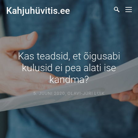
Kahjuhüvitis.ee
Kas teadsid, et õigusabi
kulusid ei pea alati ise
kandma?
5. JUUNI 2020
,
OLAVI-JÜRI LUIK