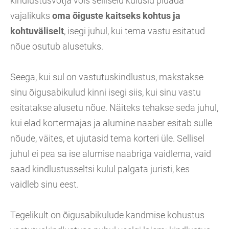
kindlustusvõtja võis selliseid kulusid pidada
vajalikuks
oma õiguste kaitseks kohtus ja
kohtuväliselt
, isegi juhul, kui tema vastu esitatud
nõue osutub alusetuks.
Seega, kui sul on vastutuskindlustus, makstakse
sinu õigusabikulud kinni isegi siis, kui sinu vastu
esitatakse alusetu nõue. Näiteks tehakse seda juhul,
kui elad kortermajas ja alumine naaber esitab sulle
nõude, väites, et ujutasid tema korteri üle. Sellisel
juhul ei pea sa ise alumise naabriga vaidlema, vaid
saad kindlustusseltsi kulul palgata juristi, kes
vaidleb sinu eest.
Tegelikult on õigusabikulude kandmise kohustus