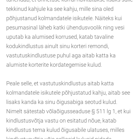
tekkinud kahjule ka see kahju, mille sina oled
põhjustanud kolmandatele isikutele. Näiteks kui
pesumasinal läheb katki ühendusvoolik ning vesi
uputab ka alumised korrused, katab tavaline
kodukindlustus ainult sinu korteri remondi,
vastutuskindlustuse puhul aga aitab katta ka
alumiste korterite kordategemise kulud.
Peale selle, et vastutuskindlustus aitab katta
kolmandatele isikutele põhjustatud kahju, aitab see
lisaks kanda ka sinu õigusabiga seotud kulud.
Nimelt sätestab võlaõigusseaduse § 511 lg 1, et kui
kindlustusvõtja vastu on esitatud nõue, katab
kindlustus tema kulud õigusabile ulatuses, milles