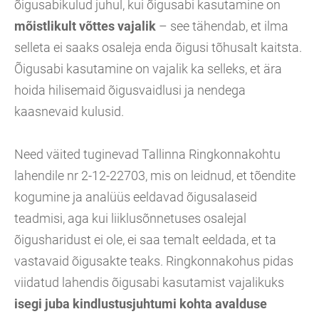
õigusabikulud juhul, kui õigusabi kasutamine on
mõistlikult võttes vajalik
– see tähendab, et ilma
selleta ei saaks osaleja enda õigusi tõhusalt kaitsta.
Õigusabi kasutamine on vajalik ka selleks, et ära
hoida hilisemaid õigusvaidlusi ja nendega
kaasnevaid kulusid.
Need väited tuginevad Tallinna Ringkonnakohtu
lahendile nr 2-12-22703, mis on leidnud, et tõendite
kogumine ja analüüs eeldavad õigusalaseid
teadmisi, aga kui liiklusõnnetuses osalejal
õigusharidust ei ole, ei saa temalt eeldada, et ta
vastavaid õigusakte teaks. Ringkonnakohus pidas
viidatud lahendis õigusabi kasutamist vajalikuks
isegi juba kindlustusjuhtumi kohta avalduse