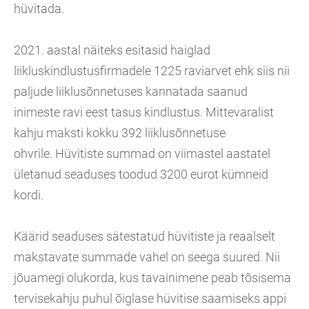
hüvitada.
2021. aastal näiteks esitasid haiglad
liikluskindlustusfirmadele 1225 raviarvet ehk siis nii
paljude liiklusõnnetuses kannatada saanud
inimeste ravi eest tasus kindlustus. Mittevaralist
kahju maksti kokku 392 liiklusõnnetuse
ohvrile. Hüvitiste summad on viimastel aastatel
ületanud seaduses toodud 3200 eurot kümneid
kordi.
Käärid seaduses sätestatud hüvitiste ja reaalselt
makstavate summade vahel on seega suured. Nii
jõuamegi olukorda, kus tavainimene peab tõsisema
tervisekahju puhul õiglase hüvitise saamiseks appi