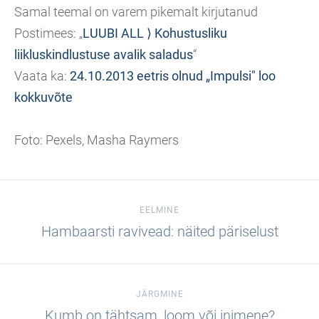
Samal teemal on varem pikemalt kirjutanud
Postimees: „
LUUBI ALL ⟩ Kohustusliku
liikluskindlustuse avalik saladus
“
Vaata ka:
24.10.2013 eetris olnud „Impulsi" loo
kokkuvõte
Foto: Pexels, Masha Raymers
EELMINE
Hambaarsti ravivead: näited päriselust
JÄRGMINE
Kumb on tähtsam, loom või inimene?