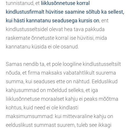
tunnistanud, et
liiklusõnnetuse korral
kindlustusfirmalt hüvitise saamine sõltub ka sellest,
kui hästi kannatanu seadusega kursis on
, ent
kindlustusseltsidel olevat hea tava pakkuda
raskemate õnnetuste korral ise hüvitisi, mida
kannatanu küsida ei ole osanud.
Samas nendib ta, et pole loogiline kindlustusseltsilt
nõuda, et firma maksaks vabatahtlikult suurema
summa, kui seaduses ette on nähtud. Eelduslikud
kahjusummad on mõeldud selleks, et iga
liiklusõnnetuse moraalset kahju ei peaks mõõtma
kohtus, kuid need ei ole kindlasti
maksimumsummad: kui mittevaraline kahju on
eelduslikust summast suurem, tuleb see ikkagi