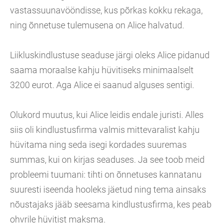
vastassuunavööndisse, kus põrkas kokku rekaga,
ning õnnetuse tulemusena on Alice halvatud.
Liikluskindlustuse seaduse järgi oleks Alice pidanud
saama moraalse kahju hüvitiseks minimaalselt
3200 eurot. Aga Alice ei saanud alguses sentigi.
Olukord muutus, kui Alice leidis endale juristi. Alles
siis oli kindlustusfirma valmis mittevaralist kahju
hüvitama ning seda isegi kordades suuremas
summas, kui on kirjas seaduses. Ja see toob meid
probleemi tuumani: tihti on õnnetuses kannatanu
suuresti iseenda hooleks jäetud ning tema ainsaks
nõustajaks jääb seesama kindlustusfirma, kes peab
ohvrile hüvitist maksma.