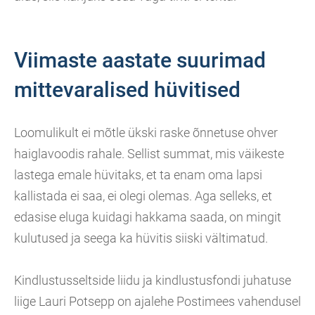
Viimaste aastate suurimad
mittevaralised hüvitised
Loomulikult ei mõtle ükski raske õnnetuse ohver
haiglavoodis rahale. Sellist summat, mis väikeste
lastega emale hüvitaks, et ta enam oma lapsi
kallistada ei saa, ei olegi olemas. Aga selleks, et
edasise eluga kuidagi hakkama saada, on mingit
kulutused ja seega ka hüvitis siiski vältimatud.
Kindlustusseltside liidu ja kindlustusfondi juhatuse
liige Lauri Potsepp on ajalehe Postimees vahendusel