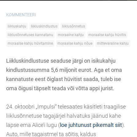
KOMMENTEERI
liikluskahju
liikluskindlustus
liiklusõnnetus
liiklusõnnetuses kannatanu
moraalne kahju
moraalse kahju hüvitis
moraalse kahju hüvitamine
moraalse kahju nõue
mittevaraline kahju
Liikluskindlustuse seaduse järgi on isikukahju
kindlustussumma 5,6 miljonit eurot. Aga et oma
kannatuste eest õiglast hüvitist saada, tuleb ise
oma õigusi täpselt teada või võtta appi jurist.
24. oktoobri „Impulsi“ telesaates käsitleti traagilise
liiklusõnnetuse tagajärjel halvatuks jäänud kahe
lapse ema Alice’i lugu (
loe juhtunust pikemalt siit
).
Auto, mille tagaistmel ta sõitis, kaldus