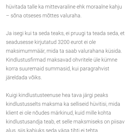
hüvitada talle ka mittevaraline ehk moraalne kahju
– sõna otseses mõttes valuraha.
Ja isegi kui ta seda teaks, ei pruugi ta teada seda, et
seadusesse kirjutatud 3200 eurot ei ole
maksimummäär, mida ta saab valurahana küsida.
Kindlustusfirmad maksavad ohvritele üle kümne
korra suuremaid summasid, kui paragrahvist
järeldada võiks.
Kuigi kindlustusteenuse hea tava järgi peaks
kindlustusselts maksma ka selliseid hüvitisi, mida
klient ei ole nõudes märkinud, kuid mille kohta
kindlustusandja teab, et selle maksmiseks on piisav
alus, siis kahjuks seda väga tihti ei tehta.