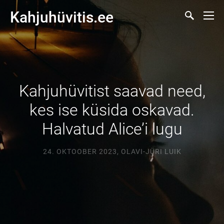
Kahjuhüvitis.ee
Kahjuhüvitist saavad need,
kes ise küsida oskavad.
Halvatud Alice’i lugu
24. OKTOOBER 2023
,
OLAVI-JÜRI LUIK