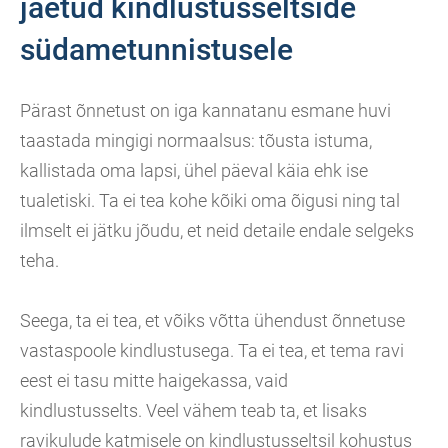
jäetud kindlustusseltside
südametunnistusele
Pärast õnnetust on iga kannatanu esmane huvi
taastada mingigi normaalsus: tõusta istuma,
kallistada oma lapsi, ühel päeval käia ehk ise
tualetiski. Ta ei tea kohe kõiki oma õigusi ning tal
ilmselt ei jätku jõudu, et neid detaile endale selgeks
teha.
Seega, ta ei tea, et võiks võtta ühendust õnnetuse
vastaspoole kindlustusega. Ta ei tea, et tema ravi
eest ei tasu mitte haigekassa, vaid
kindlustusselts. Veel vähem teab ta, et lisaks
ravikulude katmisele on kindlustusseltsil kohustus