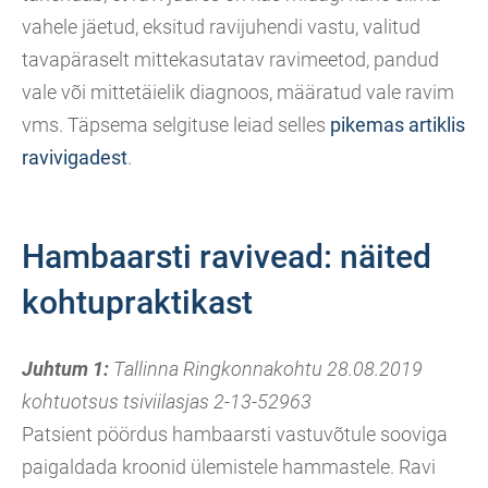
vahele jäetud, eksitud ravijuhendi vastu, valitud
tavapäraselt mittekasutatav ravimeetod, pandud
vale või mittetäielik diagnoos, määratud vale ravim
vms. Täpsema selgituse leiad selles
pikemas artiklis
ravivigadest
.
Hambaarsti ravivead: näited
kohtupraktikast
Juhtum 1:
Tallinna Ringkonnakohtu 28.08.2019
kohtuotsus tsiviilasjas 2-13-52963
Patsient pöördus hambaarsti vastuvõtule sooviga
paigaldada kroonid ülemistele hammastele. Ravi