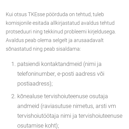
Kui otsus TKEsse pöörduda on tehtud, tuleb
komisjonile esitada allkirjastatud avaldus tehtud
protseduuri ning tekkinud probleemi kirjeldusega.
Avaldus peab olema selgelt ja arusaadavalt
sõnastatud ning peab sisaldama:
patsiendi kontaktandmeid (nimi ja
telefoninumber, e-posti aadress või
postiaadress);
kõnealuse tervishoiuteenuse osutaja
andmeid (raviasutuse nimetus, arsti vm
tervishoiutöötaja nimi ja tervishoiuteenuse
osutamise koht);