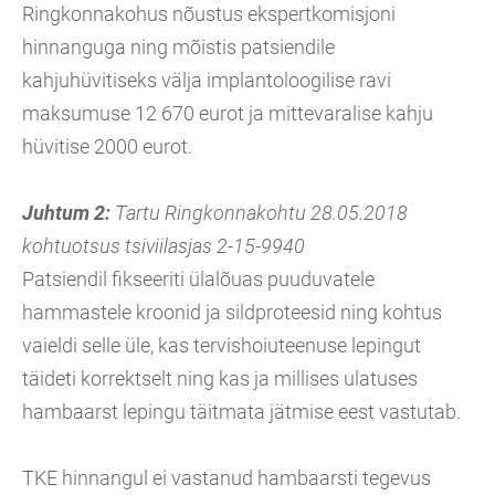
Ringkonnakohus nõustus ekspertkomisjoni
hinnanguga ning mõistis patsiendile
kahjuhüvitiseks välja implantoloogilise ravi
maksumuse 12 670 eurot ja mittevaralise kahju
hüvitise 2000 eurot.
Juhtum 2:
Tartu Ringkonnakohtu 28.05.2018
kohtuotsus tsiviilasjas 2-15-9940
Patsiendil fikseeriti ülalõuas puuduvatele
hammastele kroonid ja sildproteesid ning kohtus
vaieldi selle üle, kas tervishoiuteenuse lepingut
täideti korrektselt ning kas ja millises ulatuses
hambaarst lepingu täitmata jätmise eest vastutab.
TKE hinnangul ei vastanud hambaarsti tegevus