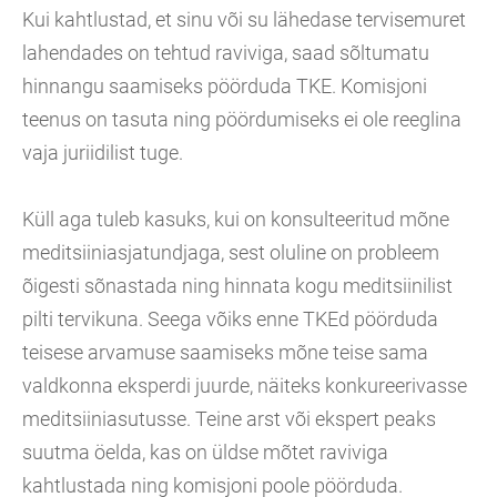
Kui kahtlustad, et sinu või su lähedase tervisemuret
lahendades on tehtud raviviga, saad sõltumatu
hinnangu saamiseks pöörduda TKE. Komisjoni
teenus on tasuta ning pöördumiseks ei ole reeglina
vaja juriidilist tuge.
Küll aga tuleb kasuks, kui on konsulteeritud mõne
meditsiiniasjatundjaga, sest oluline on probleem
õigesti sõnastada ning hinnata kogu meditsiinilist
pilti tervikuna. Seega võiks enne TKEd pöörduda
teisese arvamuse saamiseks mõne teise sama
valdkonna eksperdi juurde, näiteks konkureerivasse
meditsiiniasutusse. Teine arst või ekspert peaks
suutma öelda, kas on üldse mõtet raviviga
kahtlustada ning komisjoni poole pöörduda.