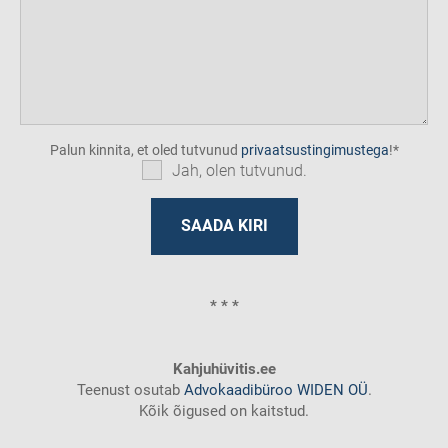
Palun kinnita, et oled tutvunud
privaatsustingimustega
!
Jah, olen tutvunud.
* * *
Kahjuhüvitis.ee
Teenust osutab
Advokaadibüroo WIDEN OÜ
.
Kõik õigused on kaitstud.