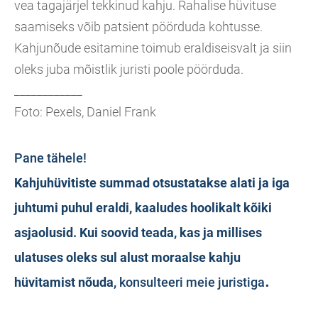
vea tagajärjel tekkinud kahju. Rahalise hüvituse
saamiseks võib patsient pöörduda kohtusse.
Kahjunõude esitamine toimub eraldiseisvalt ja siin
oleks juba mõistlik juristi poole pöörduda.
____________
Foto: Pexels, Daniel Frank
Pane tähele!
Kahjuhüvitiste summad otsustatakse alati ja iga
juhtumi puhul eraldi, kaaludes hoolikalt kõiki
asjaolusid. Kui soovid teada, kas ja millises
ulatuses oleks sul alust moraalse kahju
.
hüvitamist nõuda,
konsulteeri meie juristiga