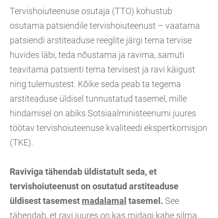
Tervishoiuteenuse osutaja (TTO) kohustub
osutama patsiendile tervishoiuteenust – vaatama
patsiendi arstiteaduse reeglite järgi tema tervise
huvides läbi, teda nõustama ja ravima, samuti
teavitama patsienti tema tervisest ja ravi käigust
ning tulemustest. Kõike seda peab ta tegema
arstiteaduse üldisel tunnustatud tasemel, mille
hindamisel on abiks Sotsiaalministeeriumi juures
töötav tervishoiuteenuse kvaliteedi ekspertkomisjon
(TKE).
Raviviga tähendab üldistatult seda, et
tervishoiuteenust on osutatud arstiteaduse
üldisest tasemest
madalamal
tasemel.
See
tähendab, et ravi juures on kas midagi kahe silma