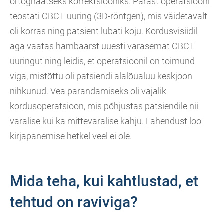
ortognaatseks korrektsiooniks. Pärast operatsiooni
teostati CBCT uuring (3D-röntgen), mis väidetavalt
oli korras ning patsient lubati koju. Kordusvisiidil
aga vaatas hambaarst uuesti varasemat CBCT
uuringut ning leidis, et operatsioonil on toimund
viga, mistõttu oli patsiendi alalõualuu keskjoon
nihkunud. Vea parandamiseks oli vajalik
kordusoperatsioon, mis põhjustas patsiendile nii
varalise kui ka mittevaralise kahju. Lahendust loo
kirjapanemise hetkel veel ei ole.
Mida teha, kui kahtlustad, et
tehtud on raviviga?