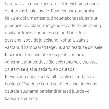
hambaravi teenuse osutamisel tervishoiuteenuse
osutamise heale tavale. Raviteenuse osutamise
käiku ei dokumenteeritud nõuetekohaselt, samuti
puudusid raviplaan, röntgenülesvõtte mudelid ning
ravikaardi sissekannetes ei olnud kirjeldust
patsiendi soovide ja seisundi kohta. Lisaks ei
vastanud hambaarsti tegevus arstiteaduse üldisele
tasemele. Tervishoiuteenus peab vastama
vähemalt arstiteaduse üldisele tasemele teenuse
osutamise ajal ja seda tuleb osutada
tervishoiuteenuse osutajalt tavaliselt oodatava
hoolega. Vajaduse korral peab tervishoiuteenuse
osutaja suunama patsiendi eriarsti juurde või
kaasama eriarsti.