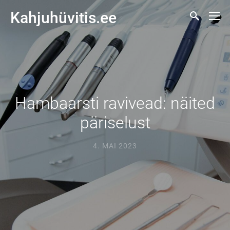
Kahjuhüvitis.ee
Hambaarsti ravivead: näited
päriselust
4. MAI 2023