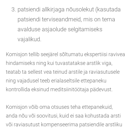
patsiendi allkirjaga nõusolekut (kasutada
patsiendi terviseandmeid, mis on tema
avalduse asjaolude selgitamiseks
vajalikud.
Komisjon tellib seejärel sõltumatu ekspertiisi ravivea
hindamiseks ning kui tuvastatakse arstlik viga,
teatab ta sellest vea teinud arstile ja raviasutusele
ning vajadusel teeb erialaseltsile ettepaneku
kontrollida eksinud meditsiinitöötaja pädevust.
Komisjon võib oma otsuses teha ettepanekuid,
anda nõu või soovitusi, kuid ei saa kohustada arsti
või raviasutust kompenseerima patsiendile arstliku