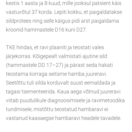
kestis 1 aasta ja 8 kuud, mille jooksul patsient käis
vastuvõtul 37 korda. Lepiti kokku, et paigaldatakse
sildprotees ning selle käigus pidi arst paigaldama
kroonid hammastele D16 kuni D27.
TKE hindas, et ravi plaaniti ja teostati vales
järjekorras. Kõigepealt valmistati ajutine sild
(hammastele DD 17–27) ja pärast seda hakati
teostama korraga seitsme hamba juureravi.
Seetõttu tuli silda korduvalt suust eemaldada ja
tagasi tsementeerida. Kaua aega võtnud juureravi
viitab puudulikule diagnoosimisele ja ravimetoodika
tundmisele, mistõttu teostatud hambaravi ei
vastanud kaasaegse hambaravi headele tavadele.