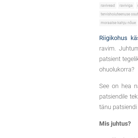
ravivead
raviviga
tervishoiuteenuse osu
moraalse kahju nõue
Riigikohus kä
ravim. Juhtum
patsient tegeli
ohuolukorra?
See on hea nä
patsiendile te
tänu patsiendi
Mis juhtus?