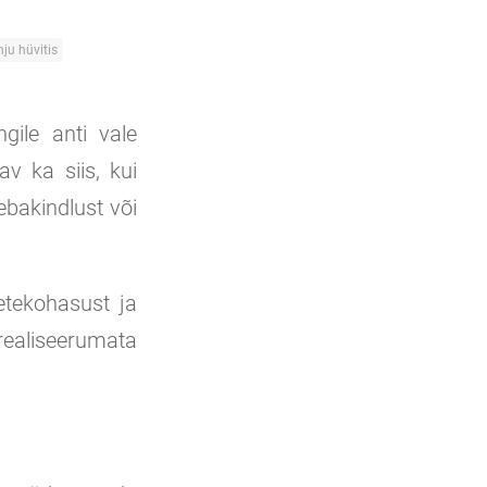
ju hüvitis
gile anti vale
v ka siis, kui
 ebakindlust või
etekohasust ja
 realiseerumata