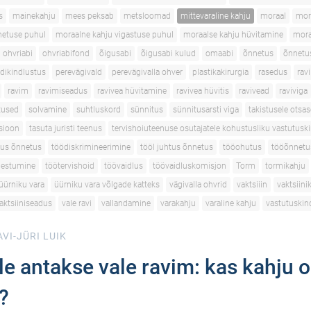
s
mainekahju
mees peksab
metsloomad
mittevaraline kahju
moraal
mor
netuse puhul
moraalne kahju vigastuse puhul
moraalse kahju hüvitamine
mora
ohvriabi
ohvriabifond
õigusabi
õigusabi kulud
omaabi
õnnetus
õnnetu
dikindlustus
perevägivald
perevägivalla ohver
plastikakirurgia
rasedus
ravi
ravim
ravimiseadus
ravivea hüvitamine
ravivea hüvitis
ravivead
raviviga
utused
solvamine
suhtluskord
sünnitus
sünnitusarsti viga
takistusele otsas
tsioon
tasuta juristi teenus
tervishoiuteenuse osutajatele kohustusliku vastutusk
tus õnnetus
töödiskrimineerimine
tööl juhtus õnnetus
tööohutus
tööõnnetu
gestumine
töötervishoid
töövaidlus
töövaidluskomisjon
Torm
tormikahju
üürniku vara
üürniku vara võlgade katteks
vägivalla ohvrid
vaktsiiin
vaktsiini
aktsiiniseadus
vale ravi
vallandamine
varakahju
varaline kahju
vastutuskin
VI-JÜRI LUIK
le antakse vale ravim: kas kahju 
?