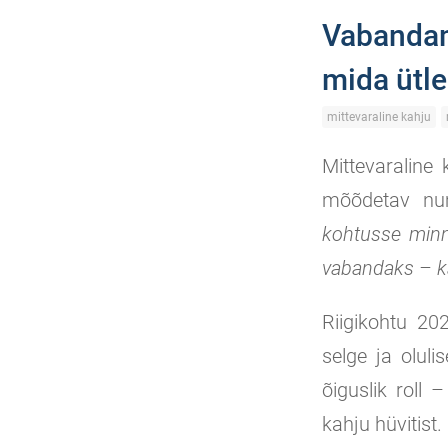
Vabandami
mida ütl
mittevaraline kahju
Mittevaraline
mõõdetav num
kohtusse minn
vabandaks – k
Riigikohtu 20
selge ja olul
õiguslik roll 
kahju hüvitist.