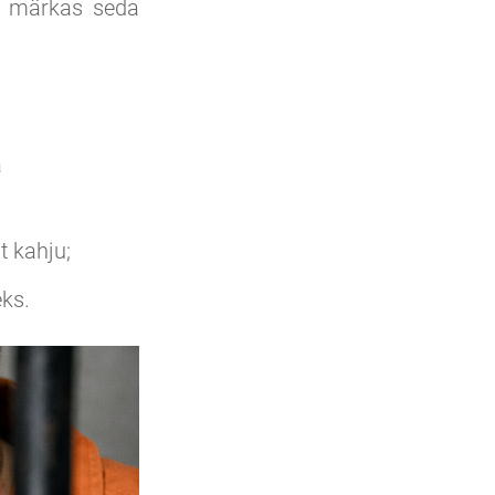
Ta märkas seda
a
t kahju;
eks.