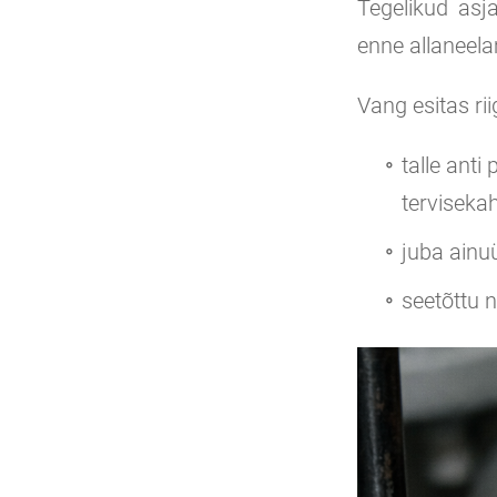
Tegelikud asj
enne allaneela
Vang esitas rii
talle anti
terviseka
juba ainuü
seetõttu 