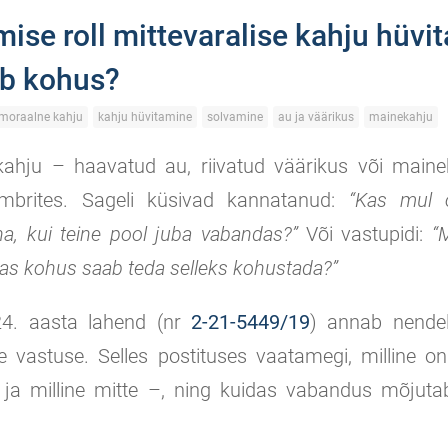
se roll mittevaralise kahju hüvit
eb kohus?
moraalne kahju
kahju hüvitamine
solvamine
au ja väärikus
mainekahju
 kahju – haavatud au, riivatud väärikus või maine
brites. Sageli küsivad kannatanud:
“Kas mul 
a, kui teine pool juba vabandas?”
Või vastupidi:
“
as kohus saab teda selleks kohustada?”
24. aasta lahend (nr
2-21-5449/19
) annab nendel
ise vastuse. Selles postituses vaatamegi, milline 
– ja milline mitte –, ning kuidas vabandus mõjuta