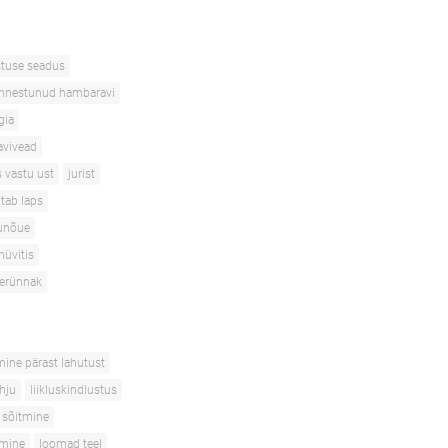
stuse seadus
nnestunud hambaravi
gia
avivead
s vastu ust
jurist
itab laps
unõue
hüvitis
terünnak
mine pärast lahutust
ahju
liikluskindlustus
 sõitmine
tmine
loomad teel