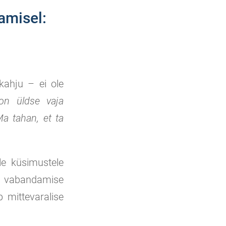
amisel:
kahju – ei ole
on üldse vaja
Ma tahan, et ta
e küsimustele
on vabandamise
b mittevaralise