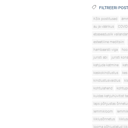
FILTREERI POST
Kõik postitused
äm
au ja väärikus
COVID
ebaseaduslik vallanda
esteetiline meditsiin
hambaarsti viga
hoo
juristi abi
juristi kon
kahjude katmine
kah
kaskokindlustus
kes
kindlustusvaidlus
kl
kohtulahend
kohtupr
kuidas kahjuhüvitist t
laps põhjustas õnnetu
lemmikloom
lemmik
liiklusõnnetus
liikl
looma põhjustatud lii