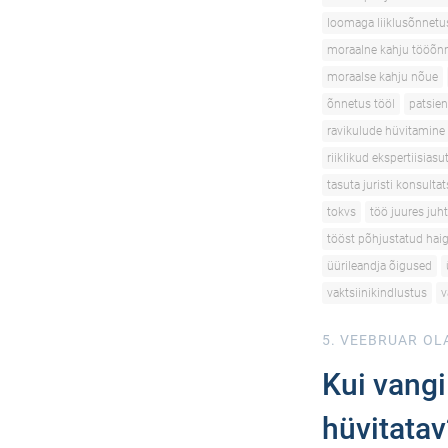
loomaga liiklusõnnetu
moraalne kahju tööõn
moraalse kahju nõue
õnnetus tööl
patsien
ravikulude hüvitamine
riiklikud ekspertiisias
tasuta juristi konsulta
tokvs
töö juures juh
tööst põhjustatud hai
üürileandja õigused
vaktsiinikindlustus
v
5. VEEBRUAR
OLA
Kui vangi
hüvitatav