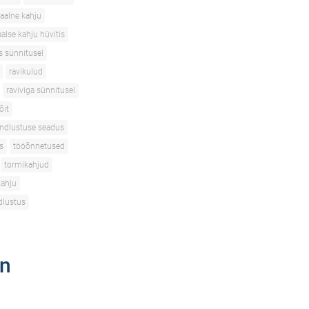
aalne kahju
alse kahju hüvitis
s sünnitusel
ravikulud
raviviga sünnitusel
õit
indlustuse seadus
s
tööõnnetused
tormikahjud
kahju
dlustus
on