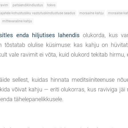
ravim
patsiendikindlustus
tokvs
tajatele kohustusliku vastutuskindlustuse seadus
moraalne kahju
moraalse kah
mittevaraline kahju
sitles enda hiljutises lahendis
olukorda, kus van
 tõstatab olulise küsimuse: kas kahju on hüvitata
kult vale ravimit ei võta, kuid olukord tekitab hirmu,
ide sellest, kuidas hinnata meditsiiniteenuse nõu
kkida võivat kahju — eriti olukorras, kus raviviga jäi
 enda tähelepanelikkusele.