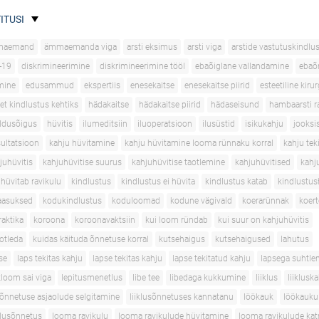
ITUSI
maemand
ämmaemanda viga
arsti eksimus
arsti viga
arstide vastutuskindlu
-19
diskrimineerimine
diskrimineerimine tööl
ebaõiglane vallandamine
ebaõ
mine
edusammud
ekspertiis
enesekaitse
enesekaitse piirid
esteetiline kirur
et kindlustus kehtiks
hädakaitse
hädakaitse piirid
hädaseisund
hambaarsti r
ldusõigus
hüvitis
ilumeditsiin
iluoperatsioon
ilusüstid
isikukahju
jooksi
sultatsioon
kahju hüvitamine
kahju hüvitamine looma rünnaku korral
kahju tek
juhüvitis
kahjuhüvitise suurus
kahjuhüvitise taotlemine
kahjuhüvitised
kahj
 hüvitab ravikulu
kindlustus
kindlustus ei hüvita
kindlustus katab
kindlustus
aasuksed
kodukindlustus
koduloomad
kodune vägivald
koerarünnak
koer
aktika
koroona
koroonavaktsiin
kui loom ründab
kui suur on kahjuhüvitis
aotleda
kuidas käituda õnnetuse korral
kutsehaigus
kutsehaigused
lahutus
se
laps tekitas kahju
lapse tekitas kahju
lapse tekitatud kahju
lapsega suhtle
loom sai viga
lepitusmenetlus
libe tee
libedaga kukkumine
liiklus
liiklusk
usõnnetuse asjaolude selgitamine
liiklusõnnetuses kannatanu
löökauk
löökauku
klusõnnetus
looma ravikulu
looma ravikulude hüvitamine
looma ravikulude ka