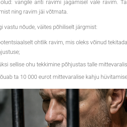
aolud: vangile anti ravimi jagamisel vale ravim. 
mist ning ravim jäi võtmata.
gi vastu nõude, väites põhiliselt järgmist:
 potentsiaalselt ohtlik ravim, mis oleks võinud tekitad
hjustuse;
ksi sellise ohu tekkimine põhjustas talle mittevaralis
nõuab ta 10 000 eurot mittevaralise kahju hüvitamis