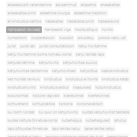
ebaseaduslik vallandamine
edusammud
ekspertiis
enesekaitse
enesekaitse piirid
esteetiline kirurgia
esteetiline meditsiin
et kindlustus kehtiks
hädakaitse
hädakaitse piirid
hädaseisund
hambaarsti ravivead
hambaarsti viga
hooldusõigus
hüvitis
ilumeditsiin
iluoperatsioon
ilusüstid
isikukahju
jooksis vastu ust
jurist
juristi abi
juristi konsultatsioon
kahju hüvitamine
kahju hüvitamine looma rünnaku korral
kahju tekitab laps
kahjude katmine
kahjuhüvitis
kahjuhüvitise suurus
kahjuhüvitise taotlemine
kahjuhüvitised
kahjunõue
kaskokindlustus
kes hüvitab ravikulu
kindlustus
kindlustus ei hüvita
kindlustus katab
kindlustushüvitis
kindlustusvaidlus
klaasuksed
kodukindlustus
koduloomad
kodune vägivald
koerarünnak
koerterünnak
kohtulahend
kohtupraktika
koroona
koroonavaktsiin
kui loom ründab
kui suur on kahjuhüvitis
kuidas kahjuhüvitist taotleda
kuidas käituda õnnetuse korral
kutsehaigus
kutsehaigused
lahutus
laps põhjustas õnnetuse
laps tekitas kahju
lapse tekitas kahju