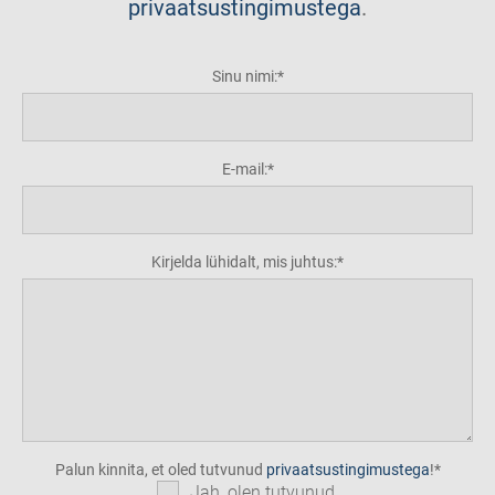
privaatsustingimustega
.
Sinu nimi:
E-mail:
Kirjelda lühidalt, mis juhtus:
Palun kinnita, et oled tutvunud
privaatsustingimustega
!
Jah, olen tutvunud.