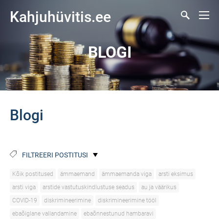
Kahjuhüvitis.ee
BLOGI
Blogi
FILTREERI POSTITUSI
Kõik postitused
ämmaemand
ämmaemanda viga
arsti eksimus
arsti viga
arstide vastutuskindlustuse seadus
au ja väärikus
COVID-19
diskrimineerimine
diskrimineerimine tööl
ebaõiglane vallandamine
ebaõnnestunud hambaravi