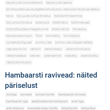
tasuta juristi konsultatsioon
tasuta juristi teenus
tervishoiuteenuse osutajatele kohustusliku vastutuskindlustuse seadus
tokvs
töö juures juhtus õnnetus
töödiskrimineerimine
tööl juhtus õnnetus
tööohutus
tööõnnetus
tööõnnetused
tööst põhjustatud haigestumine
töötervishoid
töövaidlus
töövaidluskomisjon
Torm
tormikahju
tormikahjud
üürileandja õigused
üürniku vara
üürniku vara võlgade katteks
vägivalla ohvrid
vaktsiiin
vaktsiinikahju
vaktsiinikindlustus
vaktsiiniseadus
vale ravi
vallandamine
varakahju
varaline kahju
vastutuskindlustus
Hambaarsti ravivead: näited
päriselust
raviviga
ravivead
ravivea hüvitis
hambaarsti ravivead
hambaarsti viga
ebaõnnestunud hambaravi
arsti viga
arsti eksimus
moraalse kahju hüvitis
kahjuhüvitis
kahjunõue