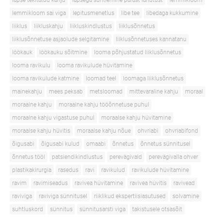
lapse tekitatud kahju
lapsega suhtlemine pärast lahutust
lemmikloom
lemmikloom sai viga
lepitusmenetlus
libe tee
libedaga kukkumine
liiklus
liikluskahju
liikluskindlustus
liiklusõnnetus
liiklusõnnetuse asjaolude selgitamine
liiklusõnnetuses kannatanu
löökauk
löökauku sõitmine
looma põhjustatud liiklusõnnetus
looma ravikulu
looma ravikulude hüvitamine
looma ravikulude katmine
loomad teel
loomaga liiklusõnnetus
mainekahju
mees peksab
metsloomad
mittevaraline kahju
moraal
moraalne kahju
moraalne kahju tööõnnetuse puhul
moraalne kahju vigastuse puhul
moraalse kahju hüvitamine
moraalse kahju hüvitis
moraalse kahju nõue
ohvriabi
ohvriabifond
õigusabi
õigusabi kulud
omaabi
õnnetus
õnnetus sünnitusel
õnnetus tööl
patsiendikindlustus
perevägivald
perevägivalla ohver
plastikakirurgia
rasedus
ravi
ravikulud
ravikulude hüvitamine
ravim
ravimiseadus
ravivea hüvitamine
ravivea hüvitis
ravivead
raviviga
raviviga sünnitusel
riiklikud ekspertiisiasutused
solvamine
suhtluskord
sünnitus
sünnitusarsti viga
takistusele otsasõit