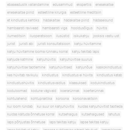
ebaseaduslik vallandamine
edusammud
ekspertiis
enesekaitse
enesekaitse piirid
esteetiline kirurgia
esteetiline meditsiin
et kindlustus kehtiks
hädakaitse
hädakaitse piirid
hädaseisund
hambaarsti ravivead
hambaarsti viga
hooldusõigus
hüvitis
ilumeditsiin
iluoperatsioon
ilusüstid
isikukahju
jooksis vastu ust
jurist
juristi abi
juristi konsultatsioon
kahju hüvitamine
kahju hüvitamine looma rünnaku korral
kahju tekitab laps
kahjude katmine
kahjuhüvitis
kahjuhüvitise suurus
kahjuhüvitise taotlemine
kahjuhüvitised
kahjunõue
kaskokindlustus
kes hüvitab ravikulu
kindlustus
kindlustus ei hüvita
kindlustus katab
kindlustushüvitis
kindlustusvaidlus
klaasuksed
kodukindlustus
koduloomad
kodune vägivald
koerarünnak
koerterünnak
kohtulahend
kohtupraktika
koroona
koroonavaktsiin
kui loom ründab
kui suur on kahjuhüvitis
kuidas kahjuhüvitist taotleda
kuidas käituda õnnetuse korral
kutsehaigus
kutsehaigused
lahutus
laps põhjustas õnnetuse
laps tekitas kahju
lapse tekitas kahju