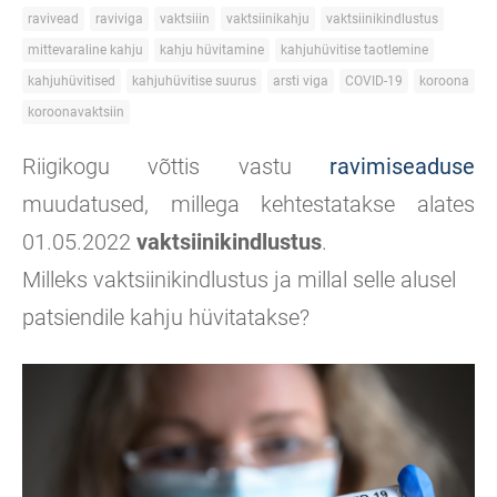
ravivead
raviviga
vaktsiiin
vaktsiinikahju
vaktsiinikindlustus
mittevaraline kahju
kahju hüvitamine
kahjuhüvitise taotlemine
kahjuhüvitised
kahjuhüvitise suurus
arsti viga
COVID-19
koroona
koroonavaktsiin
Riigikogu võttis vastu
ravimiseaduse
muudatused, millega kehtestatakse alates
01.05.2022
vaktsiinikindlustus
.
Milleks vaktsiinikindlustus ja millal selle alusel
patsiendile kahju hüvitatakse?