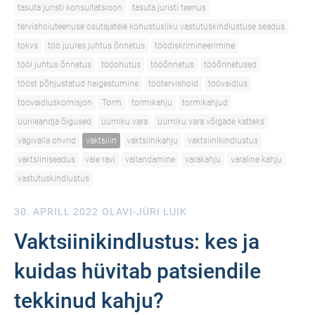
tasuta juristi konsultatsioon
tasuta juristi teenus
tervishoiuteenuse osutajatele kohustusliku vastutuskindlustuse seadus
tokvs
töö juures juhtus õnnetus
töödiskrimineerimine
tööl juhtus õnnetus
tööohutus
tööõnnetus
tööõnnetused
tööst põhjustatud haigestumine
töötervishoid
töövaidlus
töövaidluskomisjon
Torm
tormikahju
tormikahjud
üürileandja õigused
üürniku vara
üürniku vara võlgade katteks
vägivalla ohvrid
vaktsiiin
vaktsiinikahju
vaktsiinikindlustus
vaktsiiniseadus
vale ravi
vallandamine
varakahju
varaline kahju
vastutuskindlustus
30. APRILL 2022
OLAVI-JÜRI LUIK
Vaktsiinikindlustus: kes ja
kuidas hüvitab patsiendile
tekkinud kahju?