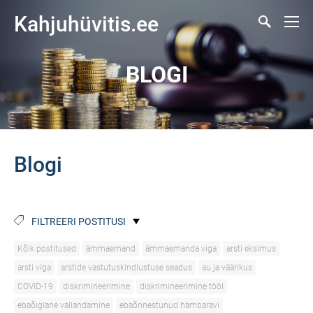
Kahjuhüvitis.ee
BLOGI
Blogi
FILTREERI POSTITUSI
Kõik postitused
ämmaemand
ämmaemanda viga
arsti eksimus
arsti viga
arstide vastutuskindlustuse seadus
au ja väärikus
COVID-19
diskrimineerimine
diskrimineerimine tööl
ebaõiglane vallandamine
ebaõnnestunud hambaravi