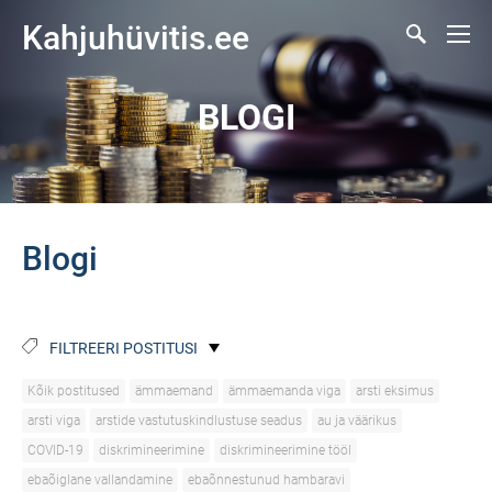
Kahjuhüvitis.ee
BLOGI
Blogi
FILTREERI POSTITUSI
Kõik postitused
ämmaemand
ämmaemanda viga
arsti eksimus
arsti viga
arstide vastutuskindlustuse seadus
au ja väärikus
COVID-19
diskrimineerimine
diskrimineerimine tööl
ebaõiglane vallandamine
ebaõnnestunud hambaravi