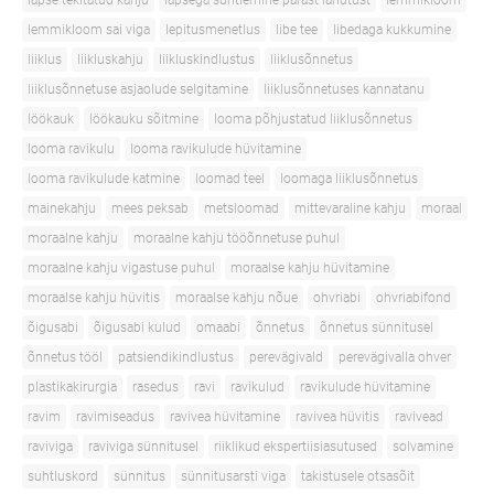
lapse tekitatud kahju
lapsega suhtlemine pärast lahutust
lemmikloom
lemmikloom sai viga
lepitusmenetlus
libe tee
libedaga kukkumine
liiklus
liikluskahju
liikluskindlustus
liiklusõnnetus
liiklusõnnetuse asjaolude selgitamine
liiklusõnnetuses kannatanu
löökauk
löökauku sõitmine
looma põhjustatud liiklusõnnetus
looma ravikulu
looma ravikulude hüvitamine
looma ravikulude katmine
loomad teel
loomaga liiklusõnnetus
mainekahju
mees peksab
metsloomad
mittevaraline kahju
moraal
moraalne kahju
moraalne kahju tööõnnetuse puhul
moraalne kahju vigastuse puhul
moraalse kahju hüvitamine
moraalse kahju hüvitis
moraalse kahju nõue
ohvriabi
ohvriabifond
õigusabi
õigusabi kulud
omaabi
õnnetus
õnnetus sünnitusel
õnnetus tööl
patsiendikindlustus
perevägivald
perevägivalla ohver
plastikakirurgia
rasedus
ravi
ravikulud
ravikulude hüvitamine
ravim
ravimiseadus
ravivea hüvitamine
ravivea hüvitis
ravivead
raviviga
raviviga sünnitusel
riiklikud ekspertiisiasutused
solvamine
suhtluskord
sünnitus
sünnitusarsti viga
takistusele otsasõit