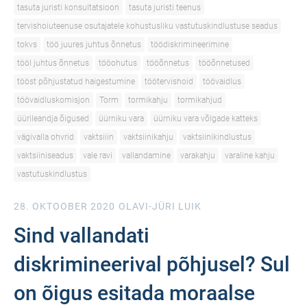
tasuta juristi konsultatsioon
tasuta juristi teenus
tervishoiuteenuse osutajatele kohustusliku vastutuskindlustuse seadus
tokvs
töö juures juhtus õnnetus
töödiskrimineerimine
tööl juhtus õnnetus
tööohutus
tööõnnetus
tööõnnetused
tööst põhjustatud haigestumine
töötervishoid
töövaidlus
töövaidluskomisjon
Torm
tormikahju
tormikahjud
üürileandja õigused
üürniku vara
üürniku vara võlgade katteks
vägivalla ohvrid
vaktsiiin
vaktsiinikahju
vaktsiinikindlustus
vaktsiiniseadus
vale ravi
vallandamine
varakahju
varaline kahju
vastutuskindlustus
28. OKTOOBER 2020
OLAVI-JÜRI LUIK
Sind vallandati
diskrimineerival põhjusel? Sul
on õigus esitada moraalse