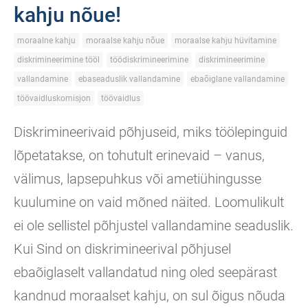
kahju nõue!
moraalne kahju
moraalse kahju nõue
moraalse kahju hüvitamine
diskrimineerimine tööl
töödiskrimineerimine
diskrimineerimine
vallandamine
ebaseaduslik vallandamine
ebaõiglane vallandamine
töövaidluskomisjon
töövaidlus
Diskrimineerivaid põhjuseid, miks töölepinguid
lõpetatakse, on tohutult erinevaid – vanus,
välimus, lapsepuhkus või ametiühingusse
kuulumine on vaid mõned näited. Loomulikult
ei ole sellistel põhjustel vallandamine seaduslik.
Kui Sind on diskrimineerival põhjusel
ebaõiglaselt vallandatud ning oled seepärast
kandnud moraalset kahju, on sul õigus nõuda