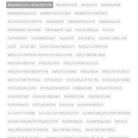
ebaseaduslik vallandamine
edusammud
ekspertiis
enesekaitse
enesekaitse piirid
esteetiline kirurgia
esteetiline meditsiin
et kindlustus kehtiks
hädakaitse
hädakaitse piirid
hädaseisund
hambaarsti ravivead
hambaarsti viga
hooldusõigus
hüvitis
ilumeditsiin
iluoperatsioon
ilusüstid
isikukahju
jooksis vastu ust
jurist
juristi abi
juristi konsultatsioon
kahju hüvitamine
kahju hüvitamine looma rünnaku korral
kahju tekitab laps
kahjude katmine
kahjuhüvitis
kahjuhüvitise suurus
kahjuhüvitise taotlemine
kahjuhüvitised
kahjunõue
kaskokindlustus
kes hüvitab ravikulu
kindlustus
kindlustus ei hüvita
kindlustus katab
kindlustushüvitis
kindlustusvaidlus
klaasuksed
kodukindlustus
koduloomad
kodune vägivald
koerarünnak
koerterünnak
kohtulahend
kohtupraktika
koroona
koroonavaktsiin
kui loom ründab
kui suur on kahjuhüvitis
kuidas kahjuhüvitist taotleda
kuidas käituda õnnetuse korral
kutsehaigus
kutsehaigused
lahutus
laps põhjustas õnnetuse
laps tekitas kahju
lapse tekitas kahju