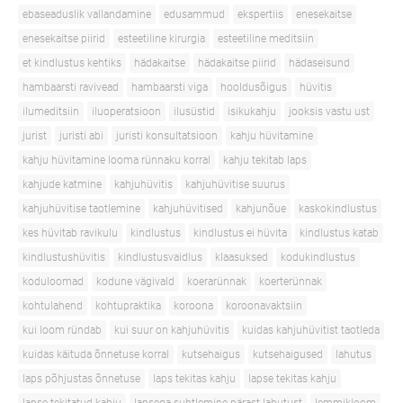
ebaseaduslik vallandamine
edusammud
ekspertiis
enesekaitse
enesekaitse piirid
esteetiline kirurgia
esteetiline meditsiin
et kindlustus kehtiks
hädakaitse
hädakaitse piirid
hädaseisund
hambaarsti ravivead
hambaarsti viga
hooldusõigus
hüvitis
ilumeditsiin
iluoperatsioon
ilusüstid
isikukahju
jooksis vastu ust
jurist
juristi abi
juristi konsultatsioon
kahju hüvitamine
kahju hüvitamine looma rünnaku korral
kahju tekitab laps
kahjude katmine
kahjuhüvitis
kahjuhüvitise suurus
kahjuhüvitise taotlemine
kahjuhüvitised
kahjunõue
kaskokindlustus
kes hüvitab ravikulu
kindlustus
kindlustus ei hüvita
kindlustus katab
kindlustushüvitis
kindlustusvaidlus
klaasuksed
kodukindlustus
koduloomad
kodune vägivald
koerarünnak
koerterünnak
kohtulahend
kohtupraktika
koroona
koroonavaktsiin
kui loom ründab
kui suur on kahjuhüvitis
kuidas kahjuhüvitist taotleda
kuidas käituda õnnetuse korral
kutsehaigus
kutsehaigused
lahutus
laps põhjustas õnnetuse
laps tekitas kahju
lapse tekitas kahju