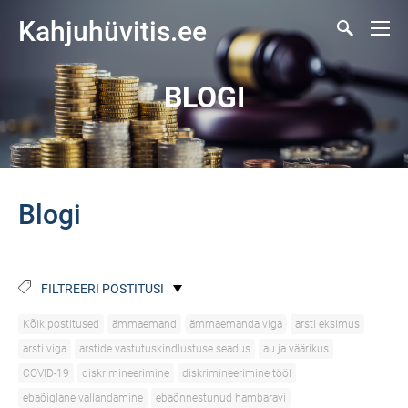
Kahjuhüvitis.ee
BLOGI
Blogi
FILTREERI POSTITUSI
Kõik postitused
ämmaemand
ämmaemanda viga
arsti eksimus
arsti viga
arstide vastutuskindlustuse seadus
au ja väärikus
COVID-19
diskrimineerimine
diskrimineerimine tööl
ebaõiglane vallandamine
ebaõnnestunud hambaravi