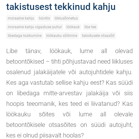
takistusest tekkinud kahju
moraalne kahju
hüvitis
liiklusõnnetus
moraalne kahju vigastuse puhul
löökauk
libe tee
libedaga kukkumine
löökauku sõitmine
takistusele otsasõit
Libe tänav, löökauk, lume all olevad
betoontõkised – tihti põhjustavad need liikluses
osalenud jalakäijatele või autojuhtidele kahju.
Kes aga vastutab sellise kahju eest? Kas süüdi
on libedaga mitte-arvestav jalakäija või siis
hoopis teeomanik, kes teed ei liivatanud? Kas
löökauku sõites või lume all olevale
betoontõkisele otsasõites on süüdi autojuht,
kes ei olnud piisavalt hoolas?