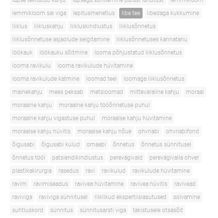
lapse tekitatud kahju
lapsega suhtlemine pärast lahutust
lemmikloom
lemmikloom sai viga
lepitusmenetlus
libe tee
libedaga kukkumine
liiklus
liikluskahju
liikluskindlustus
liiklusõnnetus
liiklusõnnetuse asjaolude selgitamine
liiklusõnnetuses kannatanu
löökauk
löökauku sõitmine
looma põhjustatud liiklusõnnetus
looma ravikulu
looma ravikulude hüvitamine
looma ravikulude katmine
loomad teel
loomaga liiklusõnnetus
mainekahju
mees peksab
metsloomad
mittevaraline kahju
moraal
moraalne kahju
moraalne kahju tööõnnetuse puhul
moraalne kahju vigastuse puhul
moraalse kahju hüvitamine
moraalse kahju hüvitis
moraalse kahju nõue
ohvriabi
ohvriabifond
õigusabi
õigusabi kulud
omaabi
õnnetus
õnnetus sünnitusel
õnnetus tööl
patsiendikindlustus
perevägivald
perevägivalla ohver
plastikakirurgia
rasedus
ravi
ravikulud
ravikulude hüvitamine
ravim
ravimiseadus
ravivea hüvitamine
ravivea hüvitis
ravivead
raviviga
raviviga sünnitusel
riiklikud ekspertiisiasutused
solvamine
suhtluskord
sünnitus
sünnitusarsti viga
takistusele otsasõit