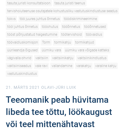
tasuta juristi konsultatsioon
tasuta juristi teenus
tervishoiuteenuse osutajatele kohustusliku vastutuskindlustuse seadus
tokvs
töö juures juhtus õnnetus
töödiskrimineerimine
tööl juhtus õnnetus
tööohutus
tööõnnetus
tööõnnetused
tööst põhjustatud haigestumine
töötervishoid
töövaidlus
töövaidluskomisjon
Torm
tormikahju
tormikahjud
üürileandja õigused
üürniku vara
üürniku vara võlgade katteks
vägivalla ohvrid
vaktsiiin
vaktsiinikahju
vaktsiinikindlustus
vaktsiiniseadus
vale ravi
vallandamine
varakahju
varaline kahju
vastutuskindlustus
21. MÄRTS 2021
OLAVI-JÜRI LUIK
Teeomanik peab hüvitama
libeda tee tõttu, löökaugust
või teel mittenähtavast