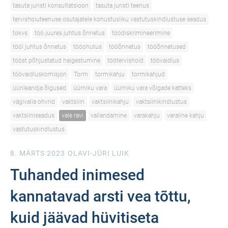
tasuta juristi konsultatsioon
tasuta juristi teenus
tervishoiuteenuse osutajatele kohustusliku vastutuskindlustuse seadus
tokvs
töö juures juhtus õnnetus
töödiskrimineerimine
tööl juhtus õnnetus
tööohutus
tööõnnetus
tööõnnetused
tööst põhjustatud haigestumine
töötervishoid
töövaidlus
töövaidluskomisjon
Torm
tormikahju
tormikahjud
üürileandja õigused
üürniku vara
üürniku vara võlgade katteks
vägivalla ohvrid
vaktsiiin
vaktsiinikahju
vaktsiinikindlustus
vaktsiiniseadus
vale ravi
vallandamine
varakahju
varaline kahju
vastutuskindlustus
8. MÄRTS 2023
OLAVI-JÜRI LUIK
Tuhanded inimesed
kannatavad arsti vea tõttu,
kuid jäävad hüvitiseta