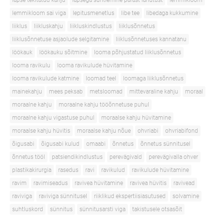
lapse tekitatud kahju
lapsega suhtlemine pärast lahutust
lemmikloom
lemmikloom sai viga
lepitusmenetlus
libe tee
libedaga kukkumine
liiklus
liikluskahju
liikluskindlustus
liiklusõnnetus
liiklusõnnetuse asjaolude selgitamine
liiklusõnnetuses kannatanu
löökauk
löökauku sõitmine
looma põhjustatud liiklusõnnetus
looma ravikulu
looma ravikulude hüvitamine
looma ravikulude katmine
loomad teel
loomaga liiklusõnnetus
mainekahju
mees peksab
metsloomad
mittevaraline kahju
moraal
moraalne kahju
moraalne kahju tööõnnetuse puhul
moraalne kahju vigastuse puhul
moraalse kahju hüvitamine
moraalse kahju hüvitis
moraalse kahju nõue
ohvriabi
ohvriabifond
õigusabi
õigusabi kulud
omaabi
õnnetus
õnnetus sünnitusel
õnnetus tööl
patsiendikindlustus
perevägivald
perevägivalla ohver
plastikakirurgia
rasedus
ravi
ravikulud
ravikulude hüvitamine
ravim
ravimiseadus
ravivea hüvitamine
ravivea hüvitis
ravivead
raviviga
raviviga sünnitusel
riiklikud ekspertiisiasutused
solvamine
suhtluskord
sünnitus
sünnitusarsti viga
takistusele otsasõit