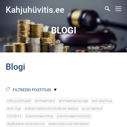
Kahjuhüvitis.ee
BLOGI
Blogi
FILTREERI POSTITUSI
Kõik postitused
ämmaemand
ämmaemanda viga
arsti eksimus
arsti viga
arstide vastutuskindlustuse seadus
au ja väärikus
COVID-19
diskrimineerimine
diskrimineerimine tööl
ebaõiglane vallandamine
ebaõnnestunud hambaravi