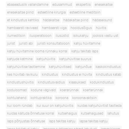
ebaseaduslik vallandamine
edusammud
ekspertiis
enesekaitse
enesekaitse piirid
esteetiline kirurgia
esteetiline meditsiin
et kindlustus kehtiks
hädakaitse
hädakaitse piirid
hädaseisund
hambaarsti ravivead
hambaarsti viga
hooldusõigus
hüvitis
ilumeditsiin
iluoperatsioon
ilusüstid
isikukahju
jooksis vastu ust
jurist
juristi abi
juristi konsultatsioon
kahju hüvitamine
kahju hüvitamine looma rünnaku korral
kahju tekitab laps
kahjude katmine
kahjuhüvitis
kahjuhüvitise suurus
kahjuhüvitise taotlemine
kahjuhüvitised
kahjunõue
kaskokindlustus
kes hüvitab ravikulu
kindlustus
kindlustus ei hüvita
kindlustus katab
kindlustushüvitis
kindlustusvaidlus
klaasuksed
kodukindlustus
koduloomad
kodune vägivald
koerarünnak
koerterünnak
kohtulahend
kohtupraktika
koroona
koroonavaktsiin
kui loom ründab
kui suur on kahjuhüvitis
kuidas kahjuhüvitist taotleda
kuidas käituda õnnetuse korral
kutsehaigus
kutsehaigused
lahutus
laps põhjustas õnnetuse
laps tekitas kahju
lapse tekitas kahju