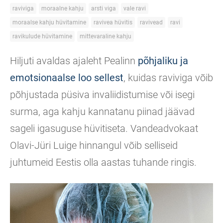
raviviga
moraalne kahju
arsti viga
vale ravi
moraalse kahju hüvitamine
ravivea hüvitis
ravivead
ravi
ravikulude hüvitamine
mittevaraline kahju
Hiljuti avaldas ajaleht Pealinn
põhjaliku ja
emotsionaalse loo sellest
, kuidas raviviga võib
põhjustada püsiva invaliidistumise või isegi
surma, aga kahju kannatanu piinad jäävad
sageli igasuguse hüvitiseta. Vandeadvokaat
Olavi-Jüri Luige hinnangul võib selliseid
juhtumeid Eestis olla aastas tuhande ringis.