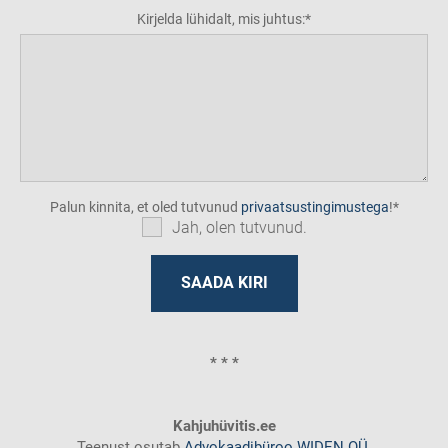
Kirjelda lühidalt, mis juhtus:
Palun kinnita, et oled tutvunud
privaatsustingimustega
!
Jah, olen tutvunud.
* * *
Kahjuhüvitis.ee
Teenust osutab
Advokaadibüroo WIDEN OÜ
.