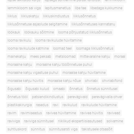
lapse tekitatud kahju
lapsega suhtlemine pärast lahutust
lemmikloom
lemmikloom sai viga
lepitusmenetlus
libe tee
libedaga kukkumine
liiklus
liikluskahju
liikluskindlustus
liiklusõnnetus
liiklusõnnetuse asjaolude selgitamine
liiklusõnnetuses kannatanu
löökauk
löökauku sõitmine
looma põhjustatud liiklusõnnetus
looma ravikulu
looma ravikulude hüvitamine
looma ravikulude katmine
loomad teel
loomaga liiklusõnnetus
mainekahju
mees peksab
metsloomad
mittevaraline kahju
moraal
moraalne kahju
moraalne kahju tööõnnetuse puhul
moraalne kahju vigastuse puhul
moraalse kahju hüvitamine
moraalse kahju hüvitis
moraalse kahju nõue
ohvriabi
ohvriabifond
õigusabi
õigusabi kulud
omaabi
õnnetus
õnnetus sünnitusel
õnnetus tööl
patsiendikindlustus
perevägivald
perevägivalla ohver
plastikakirurgia
rasedus
ravi
ravikulud
ravikulude hüvitamine
ravim
ravimiseadus
ravivea hüvitamine
ravivea hüvitis
ravivead
raviviga
raviviga sünnitusel
riiklikud ekspertiisiasutused
solvamine
suhtluskord
sünnitus
sünnitusarsti viga
takistusele otsasõit