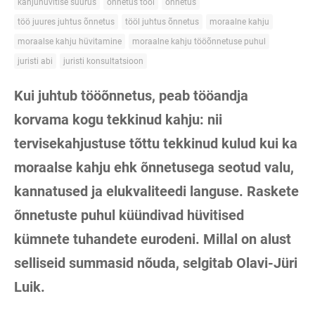
kahjuhüvitise suurus
õnnetus tööl
õnnetus
töö juures juhtus õnnetus
tööl juhtus õnnetus
moraalne kahju
moraalse kahju hüvitamine
moraalne kahju tööõnnetuse puhul
juristi abi
juristi konsultatsioon
Kui juhtub tööõnnetus, peab tööandja
korvama kogu tekkinud kahju: nii
tervisekahjustuse tõttu tekkinud kulud kui ka
moraalse kahju ehk õnnetusega seotud valu,
kannatused ja elukvaliteedi languse. Raskete
õnnetuste puhul küündivad hüvitised
kümnete tuhandete eurodeni. Millal on alust
selliseid summasid nõuda, selgitab Olavi-Jüri
Luik.