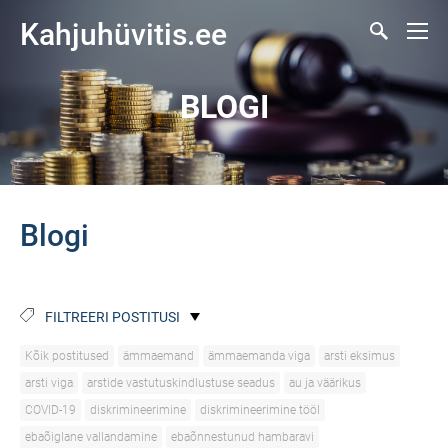
Kahjuhüvitis.ee
BLOGI
Blogi
FILTREERI POSTITUSI
Kõik postitused
ämmaemand
ämmaemanda viga
arsti eksimus
arsti viga
arstide vastutuskindlustuse seadus
au ja väärikus
COVID-19
diskrimineerimine
diskrimineerimine tööl
ebaõiglane vallandamine
ebaõnnestunud hambaravi