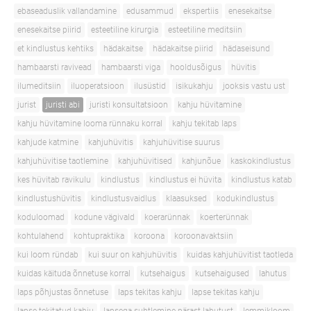
ebaseaduslik vallandamine
edusammud
ekspertiis
enesekaitse
enesekaitse piirid
esteetiline kirurgia
esteetiline meditsiin
et kindlustus kehtiks
hädakaitse
hädakaitse piirid
hädaseisund
hambaarsti ravivead
hambaarsti viga
hooldusõigus
hüvitis
ilumeditsiin
iluoperatsioon
ilusüstid
isikukahju
jooksis vastu ust
jurist
juristi abi
juristi konsultatsioon
kahju hüvitamine
kahju hüvitamine looma rünnaku korral
kahju tekitab laps
kahjude katmine
kahjuhüvitis
kahjuhüvitise suurus
kahjuhüvitise taotlemine
kahjuhüvitised
kahjunõue
kaskokindlustus
kes hüvitab ravikulu
kindlustus
kindlustus ei hüvita
kindlustus katab
kindlustushüvitis
kindlustusvaidlus
klaasuksed
kodukindlustus
koduloomad
kodune vägivald
koerarünnak
koerterünnak
kohtulahend
kohtupraktika
koroona
koroonavaktsiin
kui loom ründab
kui suur on kahjuhüvitis
kuidas kahjuhüvitist taotleda
kuidas käituda õnnetuse korral
kutsehaigus
kutsehaigused
lahutus
laps põhjustas õnnetuse
laps tekitas kahju
lapse tekitas kahju