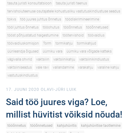
tasuta juristi konsultatsioon
tasuta juristi teenus
tervishoiuteenuse osutajatele kohustusliku vastutuskindlustuse seadus
tokvs
töö juures juhtus õnnetus
töödiskrimineerimine
tööl juhtus õnnetus
tööohutus
tööõnnetus
tööõnnetused
tööst põhjustatud haigestumine
töötervishoid
töövaidlus
töövaidluskomisjon
Torm
tormikahju
tormikahjud
üürileandja õigused
üürniku vara
üürniku vara võlgade katteks
vägivalla ohvrid
vaktsiiin
vaktsiinikahju
vaktsiinikindlustus
vaktsiiniseadus
vale ravi
vallandamine
varakahju
varaline kahju
vastutuskindlustus
17. JUUNI 2020
OLAVI-JÜRI LUIK
Said töö juures viga? Loe,
millist hüvitist võiksid nõuda!
tööõnnetus
tööõnnetused
kahjuhüvitis
kahjuhüvitise taotlemine