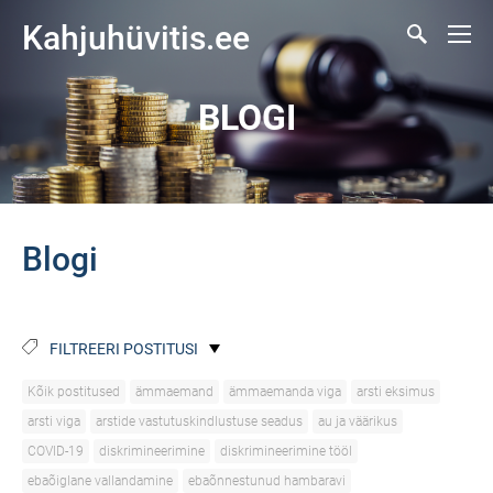
Kahjuhüvitis.ee
BLOGI
Blogi
FILTREERI POSTITUSI
Kõik postitused
ämmaemand
ämmaemanda viga
arsti eksimus
arsti viga
arstide vastutuskindlustuse seadus
au ja väärikus
COVID-19
diskrimineerimine
diskrimineerimine tööl
ebaõiglane vallandamine
ebaõnnestunud hambaravi