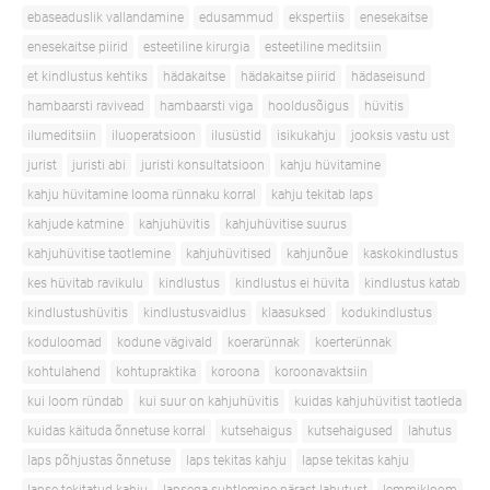
ebaseaduslik vallandamine
edusammud
ekspertiis
enesekaitse
enesekaitse piirid
esteetiline kirurgia
esteetiline meditsiin
et kindlustus kehtiks
hädakaitse
hädakaitse piirid
hädaseisund
hambaarsti ravivead
hambaarsti viga
hooldusõigus
hüvitis
ilumeditsiin
iluoperatsioon
ilusüstid
isikukahju
jooksis vastu ust
jurist
juristi abi
juristi konsultatsioon
kahju hüvitamine
kahju hüvitamine looma rünnaku korral
kahju tekitab laps
kahjude katmine
kahjuhüvitis
kahjuhüvitise suurus
kahjuhüvitise taotlemine
kahjuhüvitised
kahjunõue
kaskokindlustus
kes hüvitab ravikulu
kindlustus
kindlustus ei hüvita
kindlustus katab
kindlustushüvitis
kindlustusvaidlus
klaasuksed
kodukindlustus
koduloomad
kodune vägivald
koerarünnak
koerterünnak
kohtulahend
kohtupraktika
koroona
koroonavaktsiin
kui loom ründab
kui suur on kahjuhüvitis
kuidas kahjuhüvitist taotleda
kuidas käituda õnnetuse korral
kutsehaigus
kutsehaigused
lahutus
laps põhjustas õnnetuse
laps tekitas kahju
lapse tekitas kahju