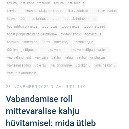
tasuta juristi konsultatsioon
tasuta juristi teenus
tervishoiuteenuse osutajatele kohustusliku vastutuskindlustuse seadus
tokvs
töö juures juhtus õnnetus
töödiskrimineerimine
tööl juhtus õnnetus
tööohutus
tööõnnetus
tööõnnetused
tööst põhjustatud haigestumine
töötervishoid
töövaidlus
töövaidluskomisjon
Torm
tormikahju
tormikahjud
üürileandja õigused
üürniku vara
üürniku vara võlgade katteks
vägivalla ohvrid
vaktsiiin
vaktsiinikahju
vaktsiinikindlustus
vaktsiiniseadus
vale ravi
vallandamine
varakahju
varaline kahju
vastutuskindlustus
23. NOVEMBER 2025
OLAVI-JÜRI LUIK
Vabandamise roll
mittevaralise kahju
hüvitamisel: mida ütleb