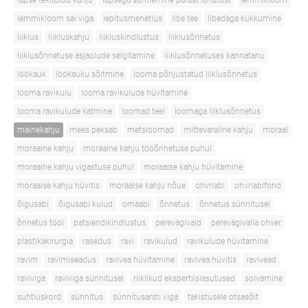
lapse tekitatud kahju
lapsega suhtlemine pärast lahutust
lemmikloom
lemmikloom sai viga
lepitusmenetlus
libe tee
libedaga kukkumine
liiklus
liikluskahju
liikluskindlustus
liiklusõnnetus
liiklusõnnetuse asjaolude selgitamine
liiklusõnnetuses kannatanu
löökauk
löökauku sõitmine
looma põhjustatud liiklusõnnetus
looma ravikulu
looma ravikulude hüvitamine
looma ravikulude katmine
loomad teel
loomaga liiklusõnnetus
mainekahju
mees peksab
metsloomad
mittevaraline kahju
moraal
moraalne kahju
moraalne kahju tööõnnetuse puhul
moraalne kahju vigastuse puhul
moraalse kahju hüvitamine
moraalse kahju hüvitis
moraalse kahju nõue
ohvriabi
ohvriabifond
õigusabi
õigusabi kulud
omaabi
õnnetus
õnnetus sünnitusel
õnnetus tööl
patsiendikindlustus
perevägivald
perevägivalla ohver
plastikakirurgia
rasedus
ravi
ravikulud
ravikulude hüvitamine
ravim
ravimiseadus
ravivea hüvitamine
ravivea hüvitis
ravivead
raviviga
raviviga sünnitusel
riiklikud ekspertiisiasutused
solvamine
suhtluskord
sünnitus
sünnitusarsti viga
takistusele otsasõit