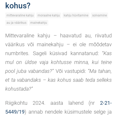
kohus?
mittevaraline kahju
moraalne kahju
kahju hüvitamine
solvamine
au ja väärikus
mainekahju
Mittevaraline kahju – haavatud au, riivatud
väärikus või mainekahju – ei ole mõõdetav
numbrites. Sageli küsivad kannatanud:
“Kas
mul on üldse vaja kohtusse minna, kui teine
pool juba vabandas?”
Või vastupidi:
“Ma tahan,
et ta vabandaks – kas kohus saab teda selleks
kohustada?”
Riigikohtu 2024. aasta lahend (nr
2-21-
5449/19
) annab nendele küsimustele selge ja