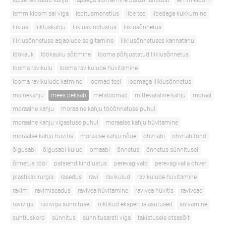
lapse tekitatud kahju
lapsega suhtlemine pärast lahutust
lemmikloom
lemmikloom sai viga
lepitusmenetlus
libe tee
libedaga kukkumine
liiklus
liikluskahju
liikluskindlustus
liiklusõnnetus
liiklusõnnetuse asjaolude selgitamine
liiklusõnnetuses kannatanu
löökauk
löökauku sõitmine
looma põhjustatud liiklusõnnetus
looma ravikulu
looma ravikulude hüvitamine
looma ravikulude katmine
loomad teel
loomaga liiklusõnnetus
mainekahju
mees peksab
metsloomad
mittevaraline kahju
moraal
moraalne kahju
moraalne kahju tööõnnetuse puhul
moraalne kahju vigastuse puhul
moraalse kahju hüvitamine
moraalse kahju hüvitis
moraalse kahju nõue
ohvriabi
ohvriabifond
õigusabi
õigusabi kulud
omaabi
õnnetus
õnnetus sünnitusel
õnnetus tööl
patsiendikindlustus
perevägivald
perevägivalla ohver
plastikakirurgia
rasedus
ravi
ravikulud
ravikulude hüvitamine
ravim
ravimiseadus
ravivea hüvitamine
ravivea hüvitis
ravivead
raviviga
raviviga sünnitusel
riiklikud ekspertiisiasutused
solvamine
suhtluskord
sünnitus
sünnitusarsti viga
takistusele otsasõit