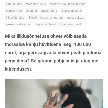
kahjuhüvitis
moraalne kahju
moraalse kahju hüvitamine
perevägivald
ohvriabi
ohvriabifond
liikluskindlustus
liiklusõnnetus
liiklusõnnetuses kannatanu
mees peksab
perevägivalla ohver
vägivalla ohvrid
kodune vägivald
Miks liiklusõnnetuse ohver võib saada
moraalse kahju hüvitisena isegi 100 000
eurot, aga perevägivalla ohver peab piirduma
pennidega? Selgitame põhjuseid ja räägime
lahendusest.