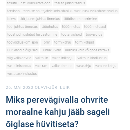
tasuta juristi konsultatsioon
tasuta juristi teenus
tervishoiuteenuse osutajatele kohustusliku vastutuskindlustuse seadus
tokvs
töö juures juhtus õnnetus
töödiskrimineerimine
tööl juhtus õnnetus
tööohutus
tööõnnetus
tööõnnetused
tööst põhjustatud haigestumine
töötervishoid
töövaidlus
töövaidluskomisjon
Torm
tormikahju
tormikahjud
üürileandja õigused
üürniku vara
üürniku vara võlgade katteks
vägivalla ohvrid
vaktsiiin
vaktsiinikahju
vaktsiinikindlustus
vaktsiiniseadus
vale ravi
vallandamine
varakahju
varaline kahju
vastutuskindlustus
26. MAI 2020
OLAVI-JÜRI LUIK
Miks perevägivalla ohvrite
moraalne kahju jääb sageli
õiglase hüvitiseta?