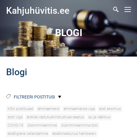
Kahjuhüvitis.ee
BLOGI
Blogi
FILTREERI POSTITUSI
Kõik postitused
ämmaemand
ämmaemanda viga
arsti eksimus
arsti viga
arstide vastutuskindlustuse seadus
au ja väärikus
COVID-19
diskrimineerimine
diskrimineerimine tööl
ebaõiglane vallandamine
ebaõnnestunud hambaravi