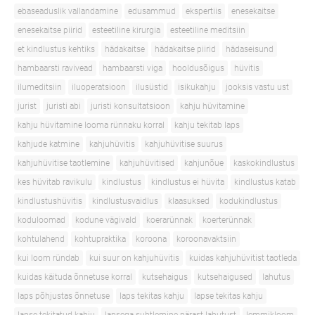
ebaseaduslik vallandamine
edusammud
ekspertiis
enesekaitse
enesekaitse piirid
esteetiline kirurgia
esteetiline meditsiin
et kindlustus kehtiks
hädakaitse
hädakaitse piirid
hädaseisund
hambaarsti ravivead
hambaarsti viga
hooldusõigus
hüvitis
ilumeditsiin
iluoperatsioon
ilusüstid
isikukahju
jooksis vastu ust
jurist
juristi abi
juristi konsultatsioon
kahju hüvitamine
kahju hüvitamine looma rünnaku korral
kahju tekitab laps
kahjude katmine
kahjuhüvitis
kahjuhüvitise suurus
kahjuhüvitise taotlemine
kahjuhüvitised
kahjunõue
kaskokindlustus
kes hüvitab ravikulu
kindlustus
kindlustus ei hüvita
kindlustus katab
kindlustushüvitis
kindlustusvaidlus
klaasuksed
kodukindlustus
koduloomad
kodune vägivald
koerarünnak
koerterünnak
kohtulahend
kohtupraktika
koroona
koroonavaktsiin
kui loom ründab
kui suur on kahjuhüvitis
kuidas kahjuhüvitist taotleda
kuidas käituda õnnetuse korral
kutsehaigus
kutsehaigused
lahutus
laps põhjustas õnnetuse
laps tekitas kahju
lapse tekitas kahju