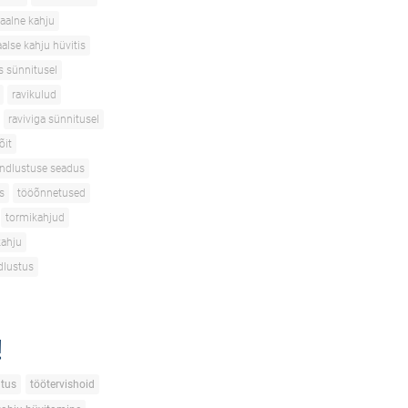
aalne kahju
alse kahju hüvitis
s sünnitusel
ravikulud
raviviga sünnitusel
õit
indlustuse seadus
s
tööõnnetused
tormikahjud
kahju
dlustus
!
tus
töötervishoid