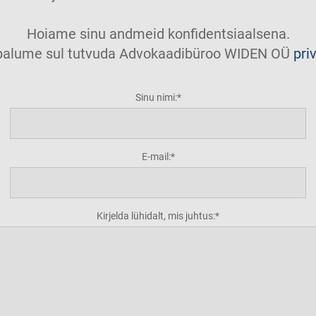
Hoiame sinu andmeid konfidentsiaalsena.
t palume sul tutvuda Advokaadibüroo WIDEN OÜ
pri
Sinu nimi:
E-mail:
Kirjelda lühidalt, mis juhtus: