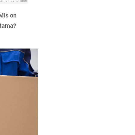
kahju hüvitamine
 Mis on
itama?