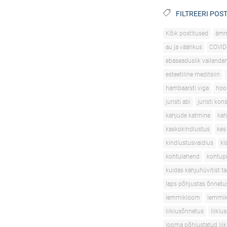
FILTREERI POST
Kõik postitused
äm
au ja väärikus
COVID
ebaseaduslik vallanda
esteetiline meditsiin
hambaarsti viga
hoo
juristi abi
juristi kon
kahjude katmine
kah
kaskokindlustus
kes
kindlustusvaidlus
kl
kohtulahend
kohtupr
kuidas kahjuhüvitist t
laps põhjustas õnnetu
lemmikloom
lemmik
liiklusõnnetus
liikl
looma põhjustatud lii