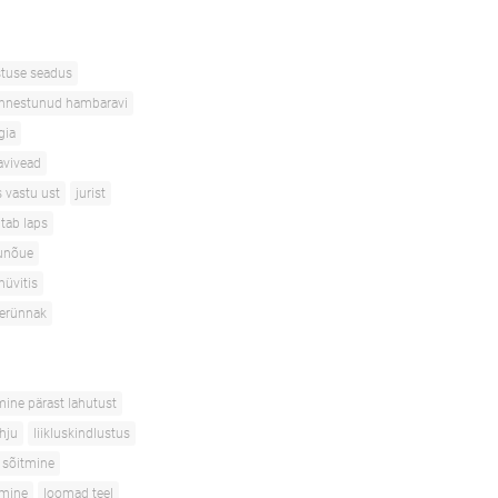
stuse seadus
nnestunud hambaravi
gia
avivead
s vastu ust
jurist
itab laps
unõue
hüvitis
terünnak
mine pärast lahutust
ahju
liikluskindlustus
 sõitmine
tmine
loomad teel