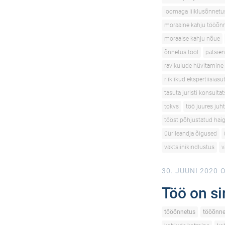
loomaga liiklusõnnetu
moraalne kahju tööõn
moraalse kahju nõue
õnnetus tööl
patsien
ravikulude hüvitamine
riiklikud ekspertiisias
tasuta juristi konsulta
tokvs
töö juures juh
tööst põhjustatud hai
üürileandja õigused
vaktsiinikindlustus
v
30. JUUNI 2020
O
Töö on si
tööõnnetus
tööõnne