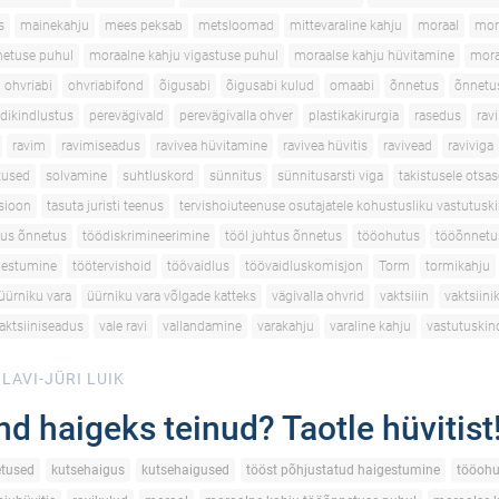
s
mainekahju
mees peksab
metsloomad
mittevaraline kahju
moraal
mor
netuse puhul
moraalne kahju vigastuse puhul
moraalse kahju hüvitamine
mora
ohvriabi
ohvriabifond
õigusabi
õigusabi kulud
omaabi
õnnetus
õnnetu
dikindlustus
perevägivald
perevägivalla ohver
plastikakirurgia
rasedus
ravi
ravim
ravimiseadus
ravivea hüvitamine
ravivea hüvitis
ravivead
raviviga
utused
solvamine
suhtluskord
sünnitus
sünnitusarsti viga
takistusele otsas
tsioon
tasuta juristi teenus
tervishoiuteenuse osutajatele kohustusliku vastutusk
tus õnnetus
töödiskrimineerimine
tööl juhtus õnnetus
tööohutus
tööõnnetu
gestumine
töötervishoid
töövaidlus
töövaidluskomisjon
Torm
tormikahju
üürniku vara
üürniku vara võlgade katteks
vägivalla ohvrid
vaktsiiin
vaktsiini
aktsiiniseadus
vale ravi
vallandamine
varakahju
varaline kahju
vastutuskin
LAVI-JÜRI LUIK
nd haigeks teinud? Taotle hüvitist
tused
kutsehaigus
kutsehaigused
tööst põhjustatud haigestumine
tööohu