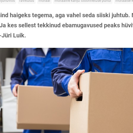
hjuhüvitis
ravikulud
moraal
moraalne kahju tööõnnetuse puhul
moraalse 
ind haigeks tegema, aga vahel seda siiski juhtub.
Ja kes sellest tekkinud ebamugavused peaks hüv
-Jüri Luik.