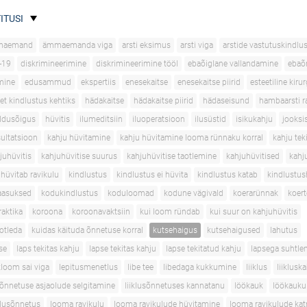
ITUSI
maemand
ämmaemanda viga
arsti eksimus
arsti viga
arstide vastutuskindlu
-19
diskrimineerimine
diskrimineerimine tööl
ebaõiglane vallandamine
ebaõ
mine
edusammud
ekspertiis
enesekaitse
enesekaitse piirid
esteetiline kirur
et kindlustus kehtiks
hädakaitse
hädakaitse piirid
hädaseisund
hambaarsti r
ldusõigus
hüvitis
ilumeditsiin
iluoperatsioon
ilusüstid
isikukahju
jooksi
sultatsioon
kahju hüvitamine
kahju hüvitamine looma rünnaku korral
kahju tek
juhüvitis
kahjuhüvitise suurus
kahjuhüvitise taotlemine
kahjuhüvitised
kahj
 hüvitab ravikulu
kindlustus
kindlustus ei hüvita
kindlustus katab
kindlustus
aasuksed
kodukindlustus
koduloomad
kodune vägivald
koerarünnak
koer
aktika
koroona
koroonavaktsiin
kui loom ründab
kui suur on kahjuhüvitis
aotleda
kuidas käituda õnnetuse korral
kutsehaigus
kutsehaigused
lahutus
se
laps tekitas kahju
lapse tekitas kahju
lapse tekitatud kahju
lapsega suhtle
loom sai viga
lepitusmenetlus
libe tee
libedaga kukkumine
liiklus
liiklusk
usõnnetuse asjaolude selgitamine
liiklusõnnetuses kannatanu
löökauk
löökauku
klusõnnetus
looma ravikulu
looma ravikulude hüvitamine
looma ravikulude ka