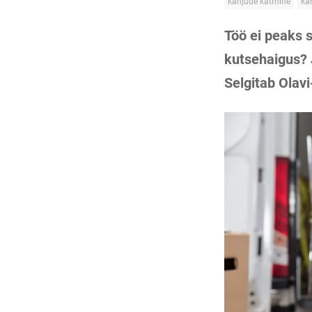
kahjude katmine
ka
Töö ei peaks s
kutsehaigus? 
Selgitab Olavi