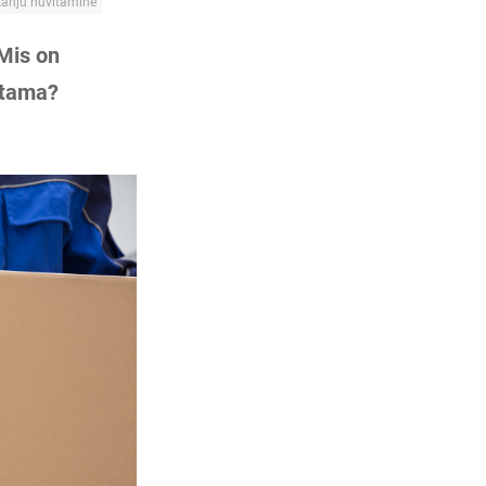
kahju hüvitamine
 Mis on
itama?