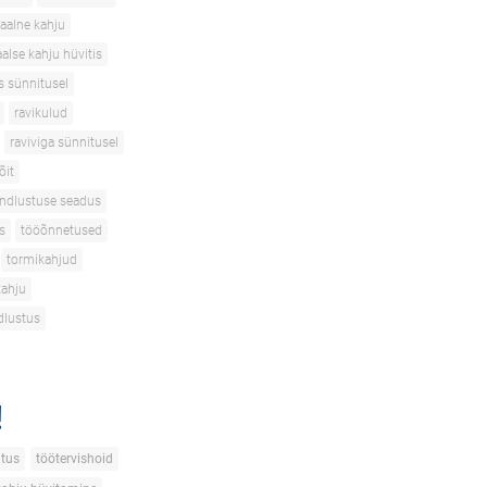
aalne kahju
alse kahju hüvitis
s sünnitusel
ravikulud
raviviga sünnitusel
õit
indlustuse seadus
s
tööõnnetused
tormikahjud
kahju
dlustus
!
tus
töötervishoid