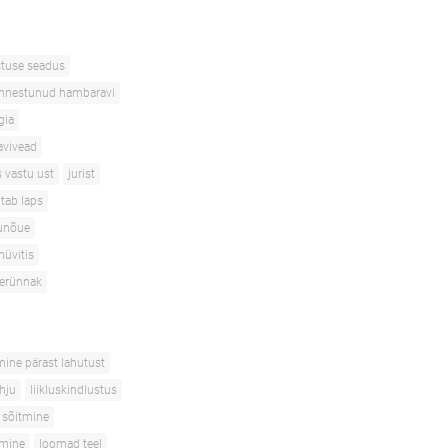
stuse seadus
nnestunud hambaravi
gia
avivead
s vastu ust
jurist
itab laps
unõue
hüvitis
terünnak
mine pärast lahutust
ahju
liikluskindlustus
 sõitmine
tmine
loomad teel