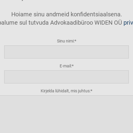
Hoiame sinu andmeid konfidentsiaalsena.
t palume sul tutvuda Advokaadibüroo WIDEN OÜ
pri
Sinu nimi:
E-mail:
Kirjelda lühidalt, mis juhtus: