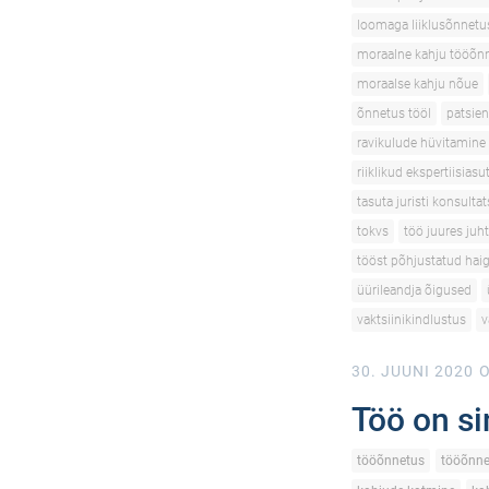
loomaga liiklusõnnetu
moraalne kahju tööõn
moraalse kahju nõue
õnnetus tööl
patsien
ravikulude hüvitamine
riiklikud ekspertiisias
tasuta juristi konsulta
tokvs
töö juures juh
tööst põhjustatud hai
üürileandja õigused
vaktsiinikindlustus
v
30. JUUNI 2020
O
Töö on si
tööõnnetus
tööõnne