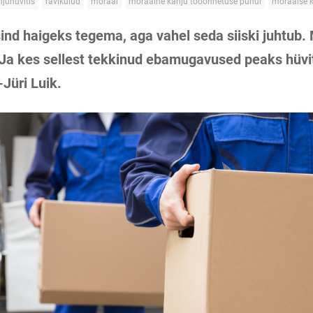
hjuhüvitis
ravikulud
moraal
moraalne kahju tööõnnetuse puhul
moraalse 
ind haigeks tegema, aga vahel seda siiski juhtub.
Ja kes sellest tekkinud ebamugavused peaks hüv
-Jüri Luik.