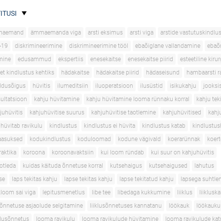
ITUSI
maemand
ämmaemanda viga
arsti eksimus
arsti viga
arstide vastutuskindlu
-19
diskrimineerimine
diskrimineerimine tööl
ebaõiglane vallandamine
ebaõ
mine
edusammud
ekspertiis
enesekaitse
enesekaitse piirid
esteetiline kirur
et kindlustus kehtiks
hädakaitse
hädakaitse piirid
hädaseisund
hambaarsti r
ldusõigus
hüvitis
ilumeditsiin
iluoperatsioon
ilusüstid
isikukahju
jooksi
sultatsioon
kahju hüvitamine
kahju hüvitamine looma rünnaku korral
kahju tek
juhüvitis
kahjuhüvitise suurus
kahjuhüvitise taotlemine
kahjuhüvitised
kahj
 hüvitab ravikulu
kindlustus
kindlustus ei hüvita
kindlustus katab
kindlustus
aasuksed
kodukindlustus
koduloomad
kodune vägivald
koerarünnak
koer
aktika
koroona
koroonavaktsiin
kui loom ründab
kui suur on kahjuhüvitis
aotleda
kuidas käituda õnnetuse korral
kutsehaigus
kutsehaigused
lahutus
se
laps tekitas kahju
lapse tekitas kahju
lapse tekitatud kahju
lapsega suhtle
loom sai viga
lepitusmenetlus
libe tee
libedaga kukkumine
liiklus
liiklusk
usõnnetuse asjaolude selgitamine
liiklusõnnetuses kannatanu
löökauk
löökauku
klusõnnetus
looma ravikulu
looma ravikulude hüvitamine
looma ravikulude ka