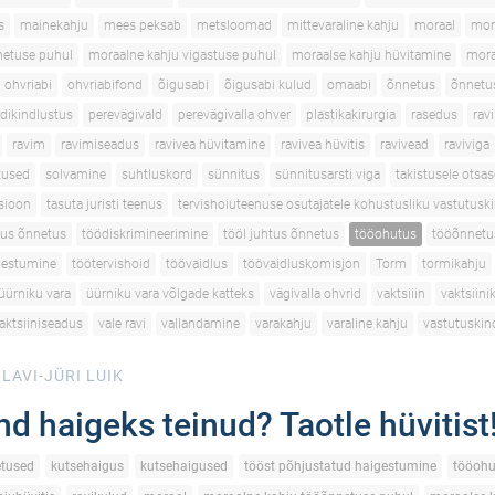
s
mainekahju
mees peksab
metsloomad
mittevaraline kahju
moraal
mor
netuse puhul
moraalne kahju vigastuse puhul
moraalse kahju hüvitamine
mora
ohvriabi
ohvriabifond
õigusabi
õigusabi kulud
omaabi
õnnetus
õnnetu
dikindlustus
perevägivald
perevägivalla ohver
plastikakirurgia
rasedus
ravi
ravim
ravimiseadus
ravivea hüvitamine
ravivea hüvitis
ravivead
raviviga
utused
solvamine
suhtluskord
sünnitus
sünnitusarsti viga
takistusele otsas
tsioon
tasuta juristi teenus
tervishoiuteenuse osutajatele kohustusliku vastutusk
tus õnnetus
töödiskrimineerimine
tööl juhtus õnnetus
tööohutus
tööõnnetu
gestumine
töötervishoid
töövaidlus
töövaidluskomisjon
Torm
tormikahju
üürniku vara
üürniku vara võlgade katteks
vägivalla ohvrid
vaktsiiin
vaktsiini
aktsiiniseadus
vale ravi
vallandamine
varakahju
varaline kahju
vastutuskin
LAVI-JÜRI LUIK
nd haigeks teinud? Taotle hüvitist
tused
kutsehaigus
kutsehaigused
tööst põhjustatud haigestumine
tööohu