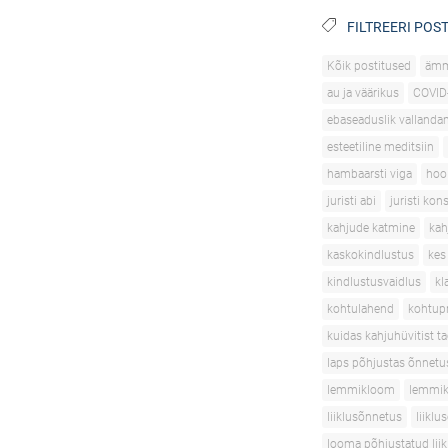
FILTREERI POST
Kõik postitused
äm
au ja väärikus
COVID
ebaseaduslik vallanda
esteetiline meditsiin
hambaarsti viga
hoo
juristi abi
juristi kon
kahjude katmine
kah
kaskokindlustus
kes
kindlustusvaidlus
kl
kohtulahend
kohtupr
kuidas kahjuhüvitist t
laps põhjustas õnnetu
lemmikloom
lemmik
liiklusõnnetus
liikl
looma põhjustatud lii