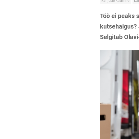
kahjude katmine
ka
Töö ei peaks s
kutsehaigus? 
Selgitab Olavi