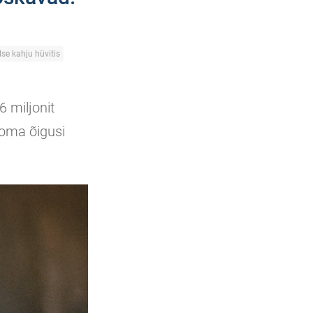
se kahju hüvitis
 miljonit
 oma õigusi