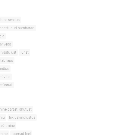
stuse seadus
nnestunud hambaravi
gia
avivead
s vastu ust
jurist
itab laps
unõue
hüvitis
terünnak
mine pärast lahutust
ahju
liikluskindlustus
 sõitmine
tmine
loomad teel