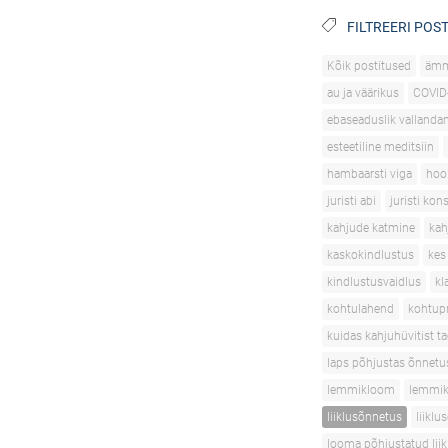
FILTREERI POST
Kõik postitused
äm
au ja väärikus
COVID
ebaseaduslik vallanda
esteetiline meditsiin
hambaarsti viga
hoo
juristi abi
juristi kon
kahjude katmine
kah
kaskokindlustus
kes
kindlustusvaidlus
kl
kohtulahend
kohtupr
kuidas kahjuhüvitist t
laps põhjustas õnnetu
lemmikloom
lemmik
liiklusõnnetus
liikl
looma põhjustatud lii