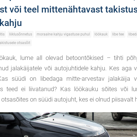
t või teel mittenähtavast takistu
 kahju
tis
liiklusõnnetus
moraalne kahju vigastuse puhul
löökauk
libe tee
libe
akistusele otsasõit
öökauk, lume all olevad betoontõkised – tihti põ
enud jalakäijatele või autojuhtidele kahju. Kes aga v
as süüdi on libedaga mitte-arvestav jalakäija v
s teed ei liivatanud? Kas löökauku sõites või lu
 otsasõites on süüdi autojuht, kes ei olnud piisavalt