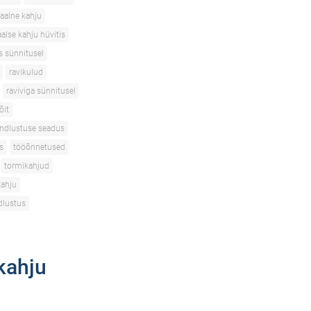
aalne kahju
alse kahju hüvitis
s sünnitusel
ravikulud
raviviga sünnitusel
õit
indlustuse seadus
s
tööõnnetused
tormikahjud
kahju
dlustus
kahju