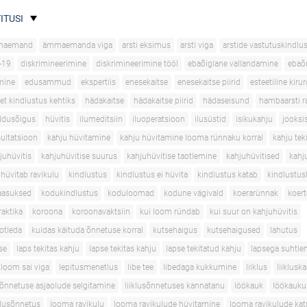
ITUSI
maemand
ämmaemanda viga
arsti eksimus
arsti viga
arstide vastutuskindlu
-19
diskrimineerimine
diskrimineerimine tööl
ebaõiglane vallandamine
ebaõ
mine
edusammud
ekspertiis
enesekaitse
enesekaitse piirid
esteetiline kirur
et kindlustus kehtiks
hädakaitse
hädakaitse piirid
hädaseisund
hambaarsti r
ldusõigus
hüvitis
ilumeditsiin
iluoperatsioon
ilusüstid
isikukahju
jooksi
sultatsioon
kahju hüvitamine
kahju hüvitamine looma rünnaku korral
kahju tek
juhüvitis
kahjuhüvitise suurus
kahjuhüvitise taotlemine
kahjuhüvitised
kahj
 hüvitab ravikulu
kindlustus
kindlustus ei hüvita
kindlustus katab
kindlustus
aasuksed
kodukindlustus
koduloomad
kodune vägivald
koerarünnak
koer
aktika
koroona
koroonavaktsiin
kui loom ründab
kui suur on kahjuhüvitis
aotleda
kuidas käituda õnnetuse korral
kutsehaigus
kutsehaigused
lahutus
se
laps tekitas kahju
lapse tekitas kahju
lapse tekitatud kahju
lapsega suhtle
loom sai viga
lepitusmenetlus
libe tee
libedaga kukkumine
liiklus
liiklusk
usõnnetuse asjaolude selgitamine
liiklusõnnetuses kannatanu
löökauk
löökauku
klusõnnetus
looma ravikulu
looma ravikulude hüvitamine
looma ravikulude ka