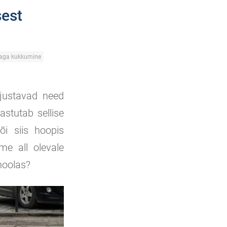
sest
daga kukkumine
hjustavad need
astutab sellise
õi siis hoopis
me all olevale
 hoolas?