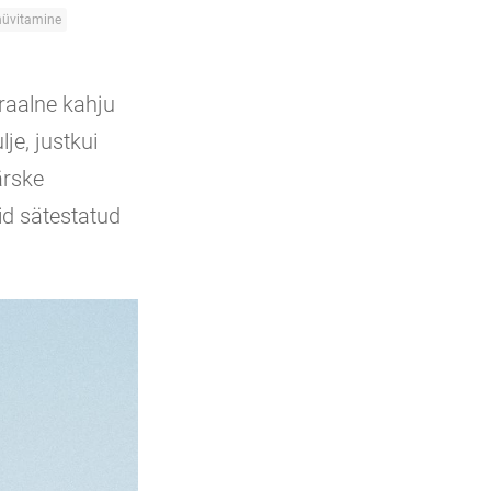
hüvitamine
raalne kahju
je, justkui
ärske
eid sätestatud