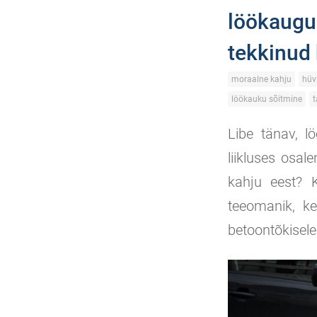
löökaugus
tekkinud
moraalne kahju
hüvi
löökauku sõitmine
t
Libe tänav, l
liikluses osal
kahju eest? K
teeomanik, ke
betoontõkisele