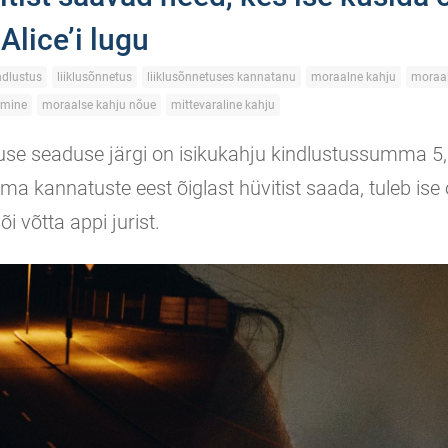
Alice’i lugu
indlustus
liiklusõnnetus
liiklusõnnetuses kannatanu
moraalne kahju
moraal
amine
moraalse kahju nõue
mittevaraline kahju
tuse seaduse järgi on isikukahju kindlustussumma 5,6
oma kannatuste eest õiglast hüvitist saada, tuleb ise
õi võtta appi jurist.