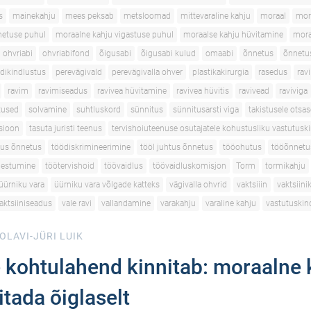
s
mainekahju
mees peksab
metsloomad
mittevaraline kahju
moraal
mor
netuse puhul
moraalne kahju vigastuse puhul
moraalse kahju hüvitamine
mora
ohvriabi
ohvriabifond
õigusabi
õigusabi kulud
omaabi
õnnetus
õnnetu
dikindlustus
perevägivald
perevägivalla ohver
plastikakirurgia
rasedus
ravi
ravim
ravimiseadus
ravivea hüvitamine
ravivea hüvitis
ravivead
raviviga
utused
solvamine
suhtluskord
sünnitus
sünnitusarsti viga
takistusele otsas
tsioon
tasuta juristi teenus
tervishoiuteenuse osutajatele kohustusliku vastutusk
tus õnnetus
töödiskrimineerimine
tööl juhtus õnnetus
tööohutus
tööõnnetu
gestumine
töötervishoid
töövaidlus
töövaidluskomisjon
Torm
tormikahju
üürniku vara
üürniku vara võlgade katteks
vägivalla ohvrid
vaktsiiin
vaktsiini
aktsiiniseadus
vale ravi
vallandamine
varakahju
varaline kahju
vastutuskin
OLAVI-JÜRI LUIK
 kohtulahend kinnitab: moraalne 
itada õiglaselt