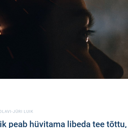
OLAVI-JÜRI LUIK
 peab hüvitama libeda tee tõttu,