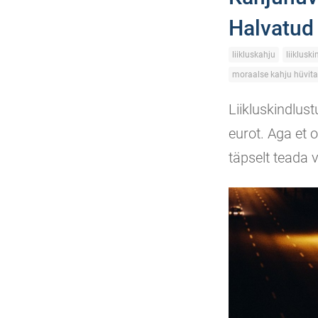
Halvatud 
liikluskahju
liiklusk
moraalse kahju hüvit
Liikluskindlus
eurot. Aga et 
täpselt teada v