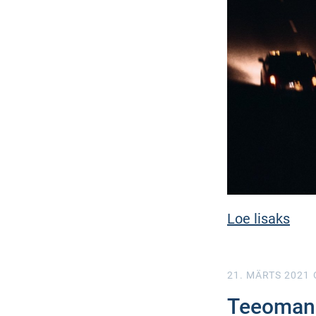
Loe lisaks
21. MÄRTS 2021
Teeomanik