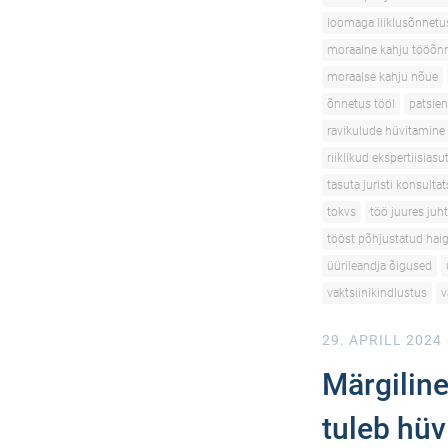
loomaga liiklusõnnetu
moraalne kahju tööõn
moraalse kahju nõue
õnnetus tööl
patsien
ravikulude hüvitamine
riiklikud ekspertiisias
tasuta juristi konsulta
tokvs
töö juures juh
tööst põhjustatud hai
üürileandja õigused
vaktsiinikindlustus
v
29. APRILL 2024
Märgiline
tuleb hüv