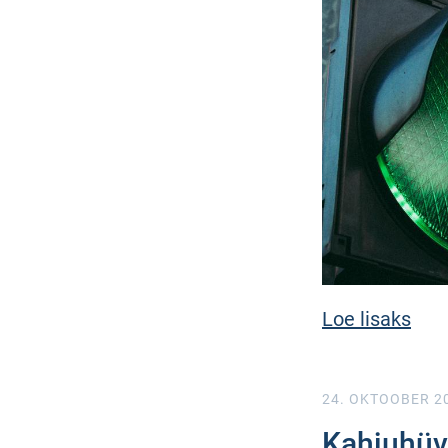
Loe lisaks
24. OKTOOBER 2
Kahjuhüvi