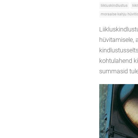
liikluskindlustus
lii
moraalse kahju hüviti
Liikluskindlus
hüvitamisele, a
kindlustussel
kohtulahend ki
summasid tuleb