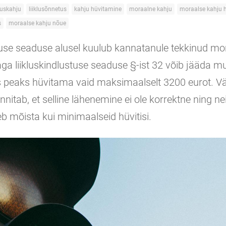
kluskahju
liiklusõnnetus
kahju hüvitamine
moraalne kahju
moraalse kahju 
s
moraalse kahju nõue
tuse seaduse alusel kuulub kannatanule tekkinud mo
ga liikluskindlustuse seaduse §-ist 32 võib jääda mul
ts peaks hüvitama vaid maksimaalselt 3200 eurot. V
nnitab, et selline lähenemine ei ole korrektne ning n
 mõista kui minimaalseid hüvitisi.