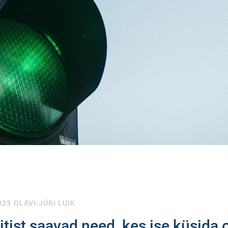
023
OLAVI-JÜRI LUIK
tist saavad need, kes ise küsida 